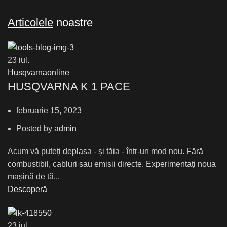
Articolele
noastre
23
iul.
Husqvarnaonline
HUSQVARNA K 1 PACE
februarie 15, 2023
Posted by
admin
Acum vă puteți deplasa - și tăia - într-un mod nou. Fără
combustibil, cabluri sau emisii directe. Experimentați noua
mașină de tă...
Descoperă
23
iul.