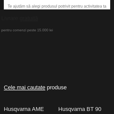
Te ajutăm să alegi produsul potrivit pentru activitatea ta
Livrare
gratuită
pentru comenzi peste 15.000 lei
Cele mai cautate
produse
Husqvarna AME
Husqvarna BT 90