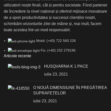
utilizatorii noștri finali, cât și pentru societate. Fiind partener
de încredere la nivel național și oferind mijloace inovatoare
de a spori productivitatea și succesul clienților noștri,
schimbăm orizonturile zilei de mâine și, mai mult, facem
toate acestea într-un mod responsabil.
Mobil: (+40) 722 560 226
Fix: (+40) 232 278196
Articole recente
HUSQVARNA K 1 PACE
iulie 23, 2021
О NOUĂ DIMENSIUNE ÎN PREGĂTIREA
SUPRAFEȚELOR
iulie 23, 2021