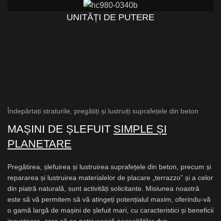
UNITĂȚI DE PUTERE
Îndepărtați straturile, pregătiți și lustruiți suprafețele din beton
MAȘINI DE ȘLEFUIT
SIMPLE ȘI
PLANETARE
Pregătirea, șlefuirea și lustruirea suprafețele din beton, precum și
repararea și lustruirea materialelor de placare „terrazzo” și a celor
din piatră naturală, sunt activități solicitante. Misiunea noastră
este să vă permitem să vă atingeți potențialul maxim, oferindu-vă
o gamă largă de mașini de șlefuit mari, cu caracteristici și beneficii