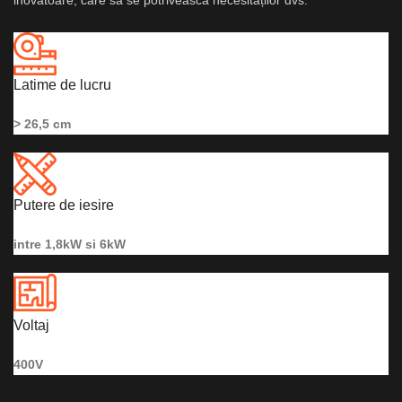
inovatoare, care să se potrivească necesităților dvs.
Latime de lucru
> 26,5 cm
Putere de iesire
intre 1,8kW si 6kW
Voltaj
400V