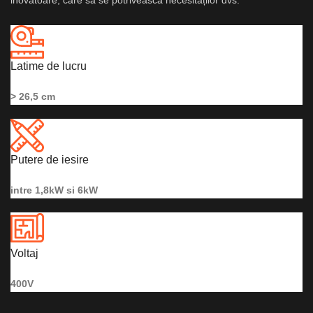
inovatoare, care să se potrivească necesităților dvs.
Latime de lucru
> 26,5 cm
Putere de iesire
intre 1,8kW si 6kW
Voltaj
400V