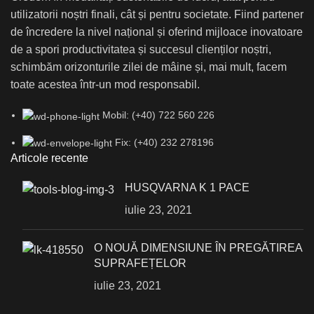
utilizatorii noștri finali, cât și pentru societate. Fiind partener
de încredere la nivel național și oferind mijloace inovatoare
de a spori productivitatea și succesul clienților noștri,
schimbăm orizonturile zilei de mâine și, mai mult, facem
toate acestea într-un mod responsabil.
Mobil: (+40) 722 560 226
Fix: (+40) 232 278196
Articole recente
HUSQVARNA K 1 PACE
iulie 23, 2021
О NOUĂ DIMENSIUNE ÎN PREGĂTIREA
SUPRAFEȚELOR
iulie 23, 2021