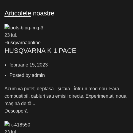
Articolele
noastre
23
iul.
Husqvarnaonline
HUSQVARNA K 1 PACE
februarie 15, 2023
Posted by
admin
Acum vă puteți deplasa - și tăia - într-un mod nou. Fără
combustibil, cabluri sau emisii directe. Experimentați noua
mașină de tă...
Descoperă
23
iul.