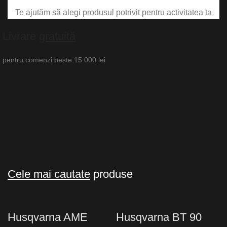
Te ajutăm să alegi produsul potrivit pentru activitatea ta
Livrare
gratuită
pentru comenzi peste 15.000 lei
Cele mai cautate
produse
Husqvarna AME
Husqvarna BT 90