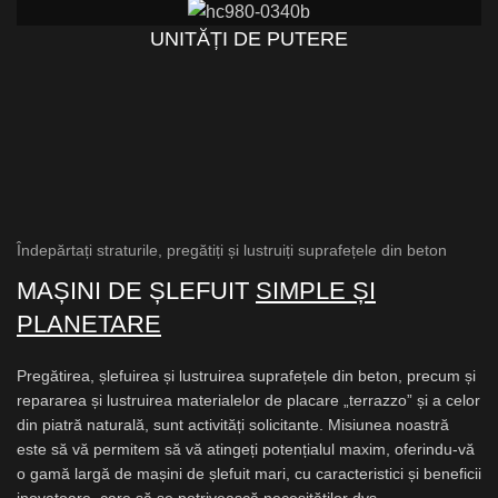
UNITĂȚI DE PUTERE
Îndepărtați straturile, pregătiți și lustruiți suprafețele din beton
MAȘINI DE ȘLEFUIT
SIMPLE ȘI
PLANETARE
Pregătirea, șlefuirea și lustruirea suprafețele din beton, precum și
repararea și lustruirea materialelor de placare „terrazzo” și a celor
din piatră naturală, sunt activități solicitante. Misiunea noastră
este să vă permitem să vă atingeți potențialul maxim, oferindu-vă
o gamă largă de mașini de șlefuit mari, cu caracteristici și beneficii