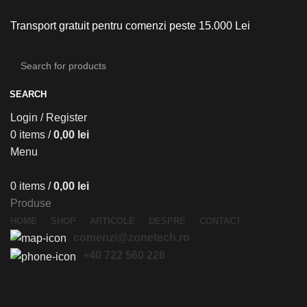
Transport gratuit pentru comenzi peste 15.000 Lei
SEARCH
Login / Register
0
items
/
0,00
lei
Menu
0
items
/
0,00
lei
Produse
HOME
SHOP
ARTICOLE
DESPRE
CONTACT
comenzi@zonetech.ro
+40 722 560 226