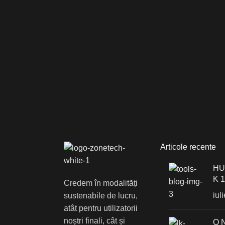
Articole recente
HU
K 
Credem în modalități
iul
sustenabile de lucru,
atât pentru utilizatorii
noștri finali, cât și
О 