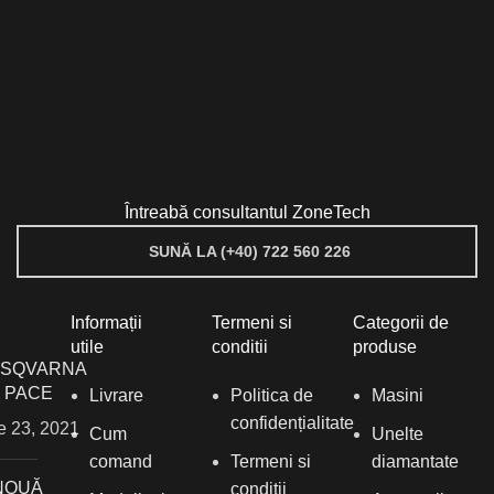
Întreabă consultantul ZoneTech
SUNĂ LA (+40) 722 560 226
Informații
Termeni si
Categorii de
utile
conditii
produse
SQVARNA
1 PACE
Livrare
Politica de
Masini
confidențialitate
ie 23, 2021
Cum
Unelte
comand
Termeni si
diamantate
NOUĂ
conditii