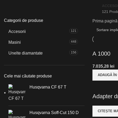
ACCESOR
121 Prod
Categorii de produse
Prima pagin
121
Accesorii
448
Masini
A 1000
156
Unelte diamantate
7.035,28
lei
ADAUGĂ ÎN
Cele mai căutate produse
Husqvarna CF 67 T
Adapter dr
CITEȘTE MA
Husqvarna Soff-Cut 150 D