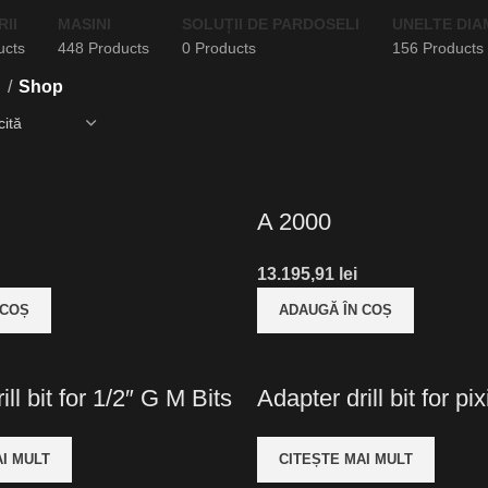
II
MASINI
SOLUȚII DE PARDOSELI
UNELTE DIA
ucts
448 Products
0 Products
156 Products
ă
Shop
A 2000
13.195,91
lei
 COȘ
ADAUGĂ ÎN COȘ
ill bit for 1/2″ G M Bits
Adapter drill bit for pix
I MULT
CITEȘTE MAI MULT