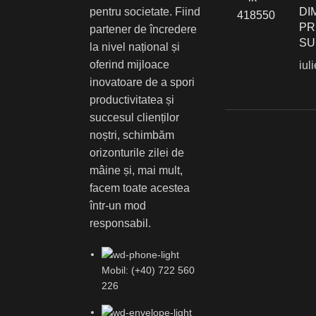
pentru societate. Fiind
DI
PR
partener de încredere
SU
la nivel național și
oferind mijloace
iul
inovatoare de a spori
productivitatea și
succesul clienților
noștri, schimbăm
orizonturile zilei de
mâine și, mai mult,
facem toate acestea
într-un mod
responsabil.
Mobil: (+40) 722 560
226