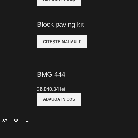
Block paving kit
rval
CITEȘTE MAI MULT
uri:
3,62 lei
ă
BMG 444
0,99 lei
36.040,34
lei
ADAUGĂ ÎN COȘ
37
38
→