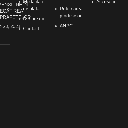
Modalitati
Accesorii
MENSIUNE ÎN
de plata
Returnarea
EGĂTIREA
produselor
PRAFEȚELOR
Despre noi
ANPC
ie 23, 2021
Contact