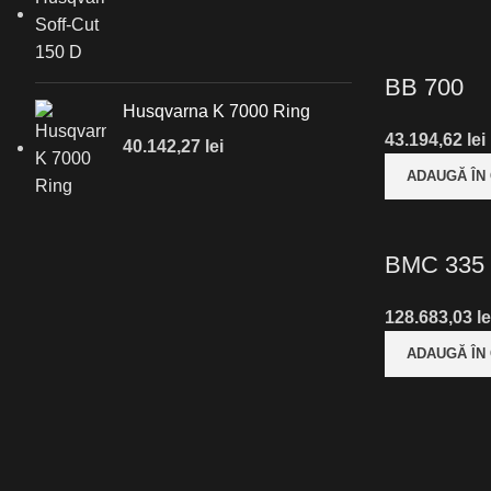
BB 700
Husqvarna K 7000 Ring
43.194,62
lei
40.142,27
lei
ADAUGĂ ÎN
BMC 335
128.683,03
le
ADAUGĂ ÎN