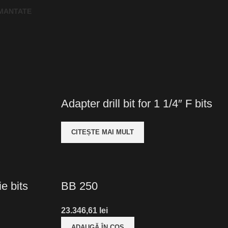
MANTATE
Adapter drill bit for 1 1/4″ F bits
CITEȘTE MAI MULT
ie bits
BB 250
23.346,61
lei
ADAUGĂ ÎN COȘ