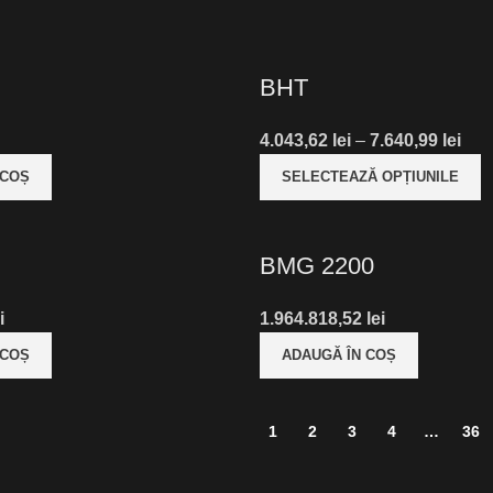
BHT
Inte
4.043,62
lei
–
7.640,99
lei
de
 COȘ
SELECTEAZĂ OPȚIUNILE
preț
4.04
pân
BMG 2200
la
7.64
i
1.964.818,52
lei
 COȘ
ADAUGĂ ÎN COȘ
1
2
3
4
…
36