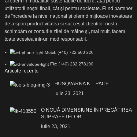
Credem în modalități sustenabile de lucru, atât pentru
utilizatorii noștri finali, cât și pentru societate. Fiind partener
de încredere la nivel național și oferind mijloace inovatoare
de a spori productivitatea și succesul clienților noștri,
schimbăm orizonturile zilei de mâine și, mai mult, facem
toate acestea într-un mod responsabil.
Mobil: (+40) 722 560 226
Fix: (+40) 232 278196
Articole recente
HUSQVARNA K 1 PACE
iulie 23, 2021
О NOUĂ DIMENSIUNE ÎN PREGĂTIREA
SUPRAFEȚELOR
iulie 23, 2021