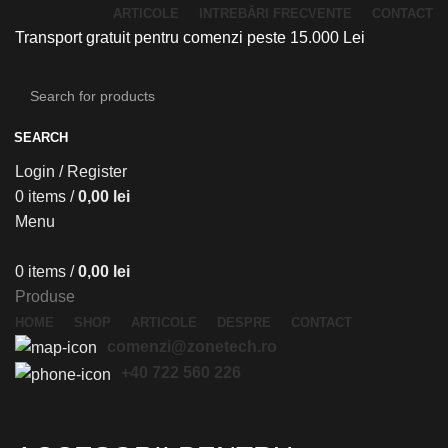
ARTICOLE
INTREBĂRI FRECVENTE
CONTACT
Transport gratuit pentru comenzi peste 15.000 Lei
SEARCH
Login / Register
0
items
/
0,00
lei
Menu
0
items
/
0,00
lei
Produse
HOME
SHOP
ARTICOLE
DESPRE
CONTACT
comenzi@zonetech.ro
+40 722 560 226