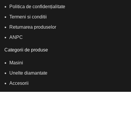
Politica de confidențialitate
Termeni si conditii
Returnarea produselor
ANPC
Categorii de produse
Masini
Unelte diamantate
Accesorii
ZoneTech
2023 crafted with ♥ by
SicoMedia
.
Shop
Cart