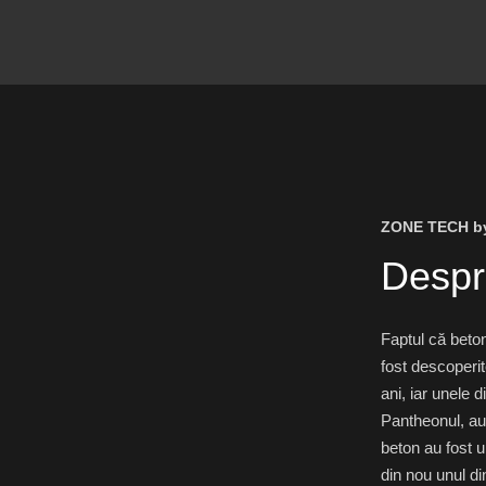
ZONE TECH b
Despr
Faptul că beton
fost descoperi
ani, iar unele 
Pantheonul, au 
beton au fost u
din nou unul d