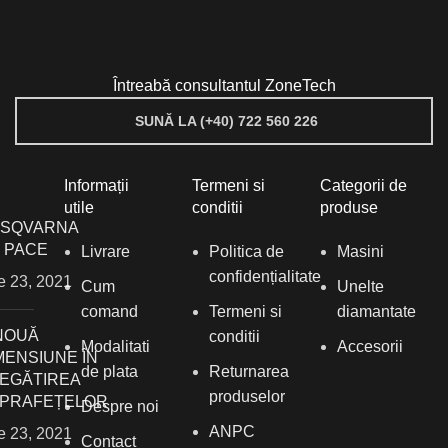
Întreabă consultantul ZoneTech
SUNĂ LA (+40) 722 560 226
Informații
Termeni si
Categorii de
utile
conditii
produse
SQVARNA
1 PACE
Livrare
Politica de
Masini
confidențialitate
ie 23, 2021
Cum
Unelte
comand
Termeni si
diamantate
NOUĂ
conditii
Modalitati
Accesorii
MENSIUNE ÎN
de plata
Returnarea
EGĂTIREA
produselor
PRAFEȚELOR
Despre noi
ANPC
ie 23, 2021
Contact