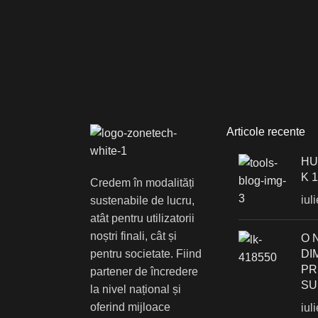
Articole recente
HU
K 
Credem în modalități
iul
sustenabile de lucru,
atât pentru utilizatorii
noștri finali, cât și
О 
pentru societate. Fiind
DI
PR
partener de încredere
SU
la nivel național și
oferind mijloace
iul