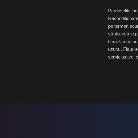
Pardoselile ind
Reconditionarea
pe termen scurt
stralucirea si 
timp. Cu un pro
uzura . Fisuril
semielastice, c