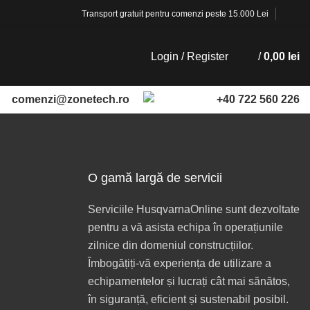
Transport gratuit pentru comenzi peste 15.000 Lei
Login / Register
/
0,00
lei
comenzi@zonetech.ro
+40 722 560 226
O gamă largă de servicii
Serviciile HusqvarnaOnline sunt dezvoltate
pentru a vă asista echipa în operațiunile
zilnice din domeniul construcțiilor.
Îmbogățiți-vă experiența de utilizare a
echipamentelor și lucrați cât mai sănătos,
în siguranță, eficient și sustenabil posibil.