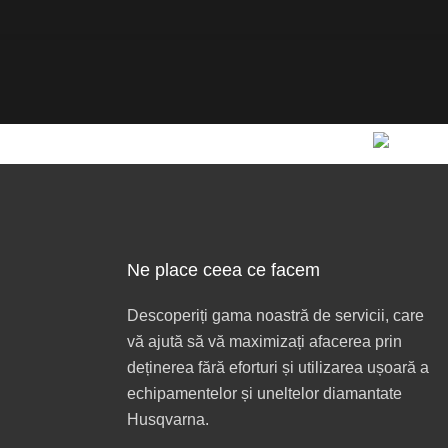
Ne place ceea ce facem
Descoperiți gama noastră de servicii, care
vă ajută să vă maximizați afacerea prin
deținerea fără eforturi și utilizarea ușoară a
echipamentelor și uneltelor diamantate
Husqvarna.