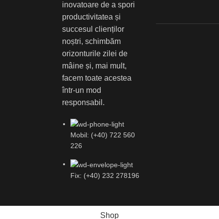
inovatoare de a spori
productivitatea și
succesul clienților
noștri, schimbăm
orizonturile zilei de
mâine și, mai mult,
facem toate acestea
într-un mod
responsabil.
Mobil: (+40) 722 560
226
Fix: (+40) 232 278196
Shop