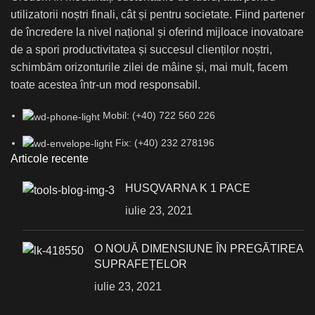
utilizatorii noștri finali, cât și pentru societate. Fiind partener
de încredere la nivel național și oferind mijloace inovatoare
de a spori productivitatea și succesul clienților noștri,
schimbăm orizonturile zilei de mâine și, mai mult, facem
toate acestea într-un mod responsabil.
Mobil: (+40) 722 560 226
Fix: (+40) 232 278196
Articole recente
HUSQVARNA K 1 PACE
iulie 23, 2021
О NOUĂ DIMENSIUNE ÎN PREGĂTIREA
SUPRAFEȚELOR
iulie 23, 2021