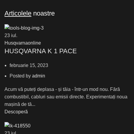
Articolele
noastre
23
iul.
Husqvarnaonline
HUSQVARNA K 1 PACE
februarie 15, 2023
Posted by
admin
Acum vă puteți deplasa - și tăia - într-un mod nou. Fără
combustibil, cabluri sau emisii directe. Experimentați noua
mașină de tă...
Descoperă
23
iul.