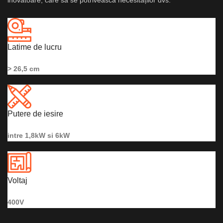
inovatoare, care să se potrivească necesităților dvs.
Latime de lucru
> 26,5 cm
Putere de iesire
intre 1,8kW si 6kW
Voltaj
400V