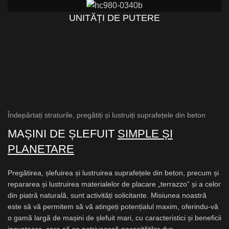
UNITĂȚI DE PUTERE
Îndepărtați straturile, pregătiți și lustruiți suprafețele din beton
MAȘINI DE ȘLEFUIT
SIMPLE ȘI
PLANETARE
Pregătirea, șlefuirea și lustruirea suprafețele din beton, precum și
repararea și lustruirea materialelor de placare „terrazzo” și a celor
din piatră naturală, sunt activități solicitante. Misiunea noastră
este să vă permitem să vă atingeți potențialul maxim, oferindu-vă
o gamă largă de mașini de șlefuit mari, cu caracteristici și beneficii