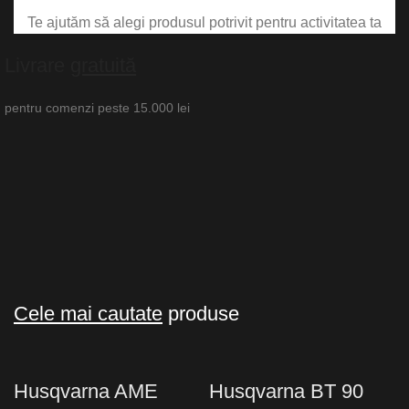
Te ajutăm să alegi produsul potrivit pentru activitatea ta
Livrare
gratuită
pentru comenzi peste 15.000 lei
Cele mai cautate
produse
Husqvarna AME
Husqvarna BT 90