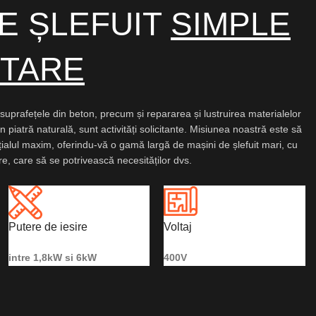
DE ȘLEFUIT
SIMPLE
ETARE
a suprafețele din beton, precum și repararea și lustruirea materialelor
n piatră naturală, sunt activități solicitante. Misiunea noastră este să
ialul maxim, oferindu-vă o gamă largă de mașini de șlefuit mari, cu
are, care să se potrivească necesităților dvs.
Putere de iesire
Voltaj
intre 1,8kW si 6kW
400V