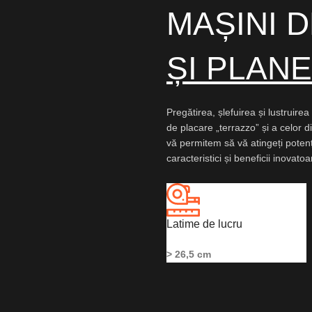
MAȘINI 
ȘI PLAN
Pregătirea, șlefuirea și lustruire
de placare „terrazzo” și a celor di
vă permitem să vă atingeți potenț
caracteristici și beneficii inovato
Latime de lucru
> 26,5 cm