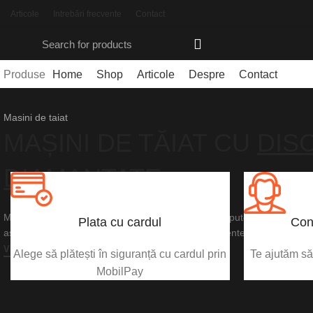
Articole
Intrebări frecvente
Contact
Produse
Home
Shop
Articole
Despre
Contact
Masini de taiat
MAȘINI DE TĂIAT CU
DIS
DIAMANTATE
Mașina de tăiat de mare putere pe acumulator are puterea și perform
Plata cu cardul
Con
așteptați de la mașinile de tăiat pe benzină echivalente.
VEZI PRODUSUL
Alege să plătești în siguranță cu cardul prin
Te ajutăm să 
MobilPay