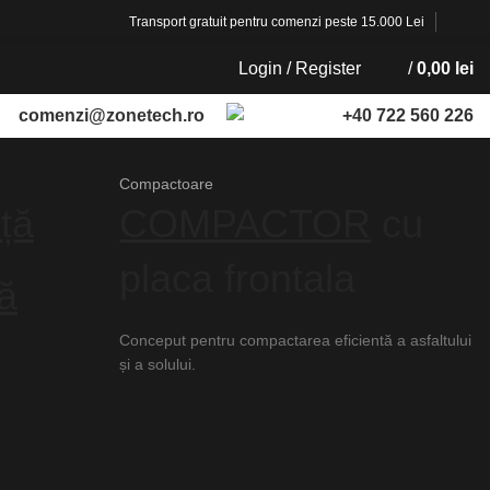
Transport gratuit pentru comenzi peste 15.000 Lei
Login / Register
/
0,00
lei
comenzi@zonetech.ro
+40 722 560 226
Compactoare
ță
COMPACTOR
cu
placa frontala
tă
Conceput pentru compactarea eficientă a asfaltului
și a solului.