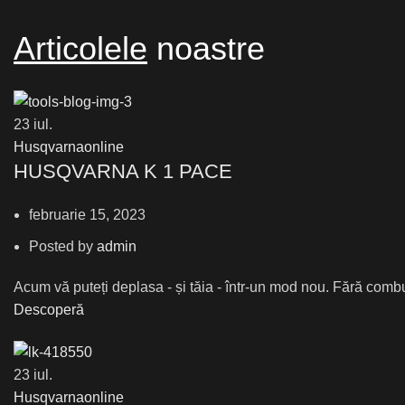
Articolele
noastre
23
iul.
Husqvarnaonline
HUSQVARNA K 1 PACE
februarie 15, 2023
Posted by
admin
Acum vă puteți deplasa - și tăia - într-un mod nou. Fără combu
Descoperă
23
iul.
Husqvarnaonline