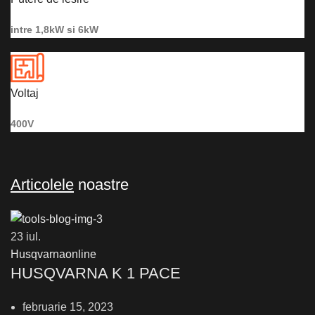
intre 1,8kW si 6kW
Voltaj
400V
Articolele
noastre
23
iul.
Husqvarnaonline
HUSQVARNA K 1 PACE
februarie 15, 2023