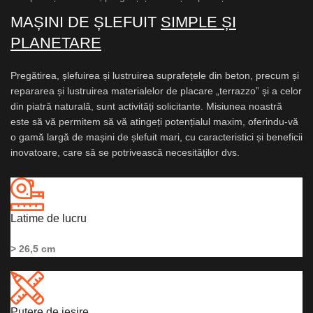
MAȘINI DE ȘLEFUIT
SIMPLE ȘI
PLANETARE
Pregătirea, șlefuirea și lustruirea suprafețele din beton, precum și
repararea și lustruirea materialelor de placare „terrazzo” și a celor
din piatră naturală, sunt activități solicitante. Misiunea noastră
este să vă permitem să vă atingeți potențialul maxim, oferindu-vă
o gamă largă de mașini de șlefuit mari, cu caracteristici și beneficii
inovatoare, care să se potrivească necesităților dvs.
Latime de lucru
> 26,5 cm
Putere de iesire