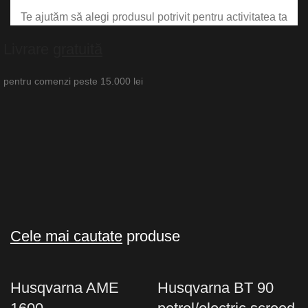
Te ajutăm să alegi produsul potrivit pentru activitatea ta
Livrare
gratuită
pentru comenzi peste 15.000 lei
Cele mai cautate
produse
Husqvarna AME
Husqvarna BT 90