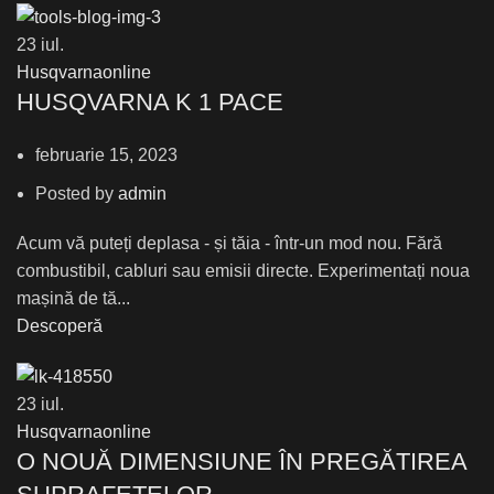
23
iul.
Husqvarnaonline
HUSQVARNA K 1 PACE
februarie 15, 2023
Posted by
admin
Acum vă puteți deplasa - și tăia - într-un mod nou. Fără
combustibil, cabluri sau emisii directe. Experimentați noua
mașină de tă...
Descoperă
23
iul.
Husqvarnaonline
О NOUĂ DIMENSIUNE ÎN PREGĂTIREA