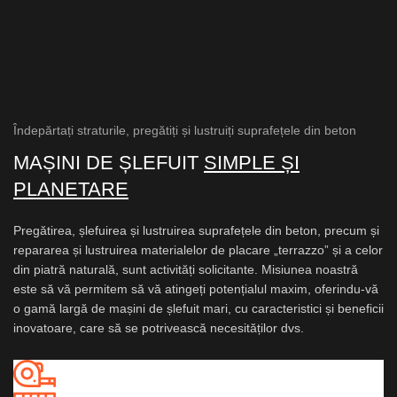
Îndepărtați straturile, pregătiți și lustruiți suprafețele din beton
MAȘINI DE ȘLEFUIT
SIMPLE ȘI
PLANETARE
Pregătirea, șlefuirea și lustruirea suprafețele din beton, precum și
repararea și lustruirea materialelor de placare „terrazzo” și a celor
din piatră naturală, sunt activități solicitante. Misiunea noastră
este să vă permitem să vă atingeți potențialul maxim, oferindu-vă
o gamă largă de mașini de șlefuit mari, cu caracteristici și beneficii
inovatoare, care să se potrivească necesităților dvs.