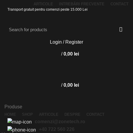
ARTICOLE
INTREBĂRI FRECVENTE
CONTACT
Transport gratuit pentru comenzi peste 15.000 Lei
Login / Register
/
0,00
lei
/
0,00
lei
Produse
HOME
SHOP
ARTICOLE
DESPRE
CONTACT
comenzi@zonetech.ro
+40 722 560 226