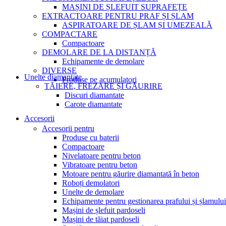
MAȘINI DE ȘLEFUIT SUPRAFEȚE
EXTRACTOARE PENTRU PRAF ȘI ȘLAM
ASPIRATOARE DE ȘLAM ȘI UMEZEALĂ
COMPACTARE
Compactoare
DEMOLARE DE LA DISTANȚĂ
Echipamente de demolare
DIVERSE
Unelte diamantate
Produse pe acumulatori
TĂIERE, FREZARE ȘI GĂURIRE
Discuri diamantate
Carote diamantate
Accesorii
Accesorii pentru
Produse cu baterii
Compactoare
Nivelatoare pentru beton
Vibratoare pentru beton
Motoare pentru găurire diamantată în beton
Roboți demolatori
Unelte de demolare
Echipamente pentru gestionarea prafului și șlamului
Mașini de șlefuit pardoseli
Mașini de tăiat pardoseli