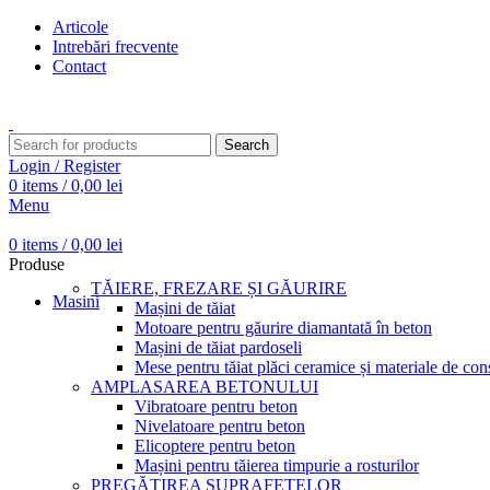
Articole
Intrebări frecvente
Contact
Transport gratuit pentru comenzi peste 15.000 Lei
Search
Login / Register
0
items
/
0,00
lei
Menu
0
items
/
0,00
lei
Produse
TĂIERE, FREZARE ȘI GĂURIRE
Masini
Mașini de tăiat
Motoare pentru găurire diamantată în beton
Mașini de tăiat pardoseli
Mese pentru tăiat plăci ceramice și materiale de cons
AMPLASAREA BETONULUI
Vibratoare pentru beton
Nivelatoare pentru beton
Elicoptere pentru beton
Mașini pentru tăierea timpurie a rosturilor
PREGĂTIREA SUPRAFEȚELOR