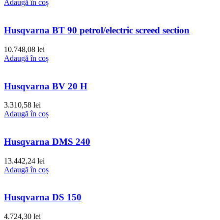
Adaugă în coș
Husqvarna BT 90 petrol/electric screed section
10.748,08
lei
Adaugă în coș
Husqvarna BV 20 H
3.310,58
lei
Adaugă în coș
Husqvarna DMS 240
13.442,24
lei
Adaugă în coș
Husqvarna DS 150
4.724,30
lei