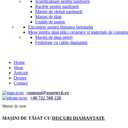
Scarificatoare pentru pardoseli
Raclete pentru pardoseli
Mașini de șlefuit pardoseli
Mașini de tăiat
Unități de putere
Elicoptere pentru finisarea betonului
Mese pentru tăiat plăci ceramice și materiale de construc
Mașini de tăiat pereți
Ferăstraie cu cablu diamantat
Home
Shop
Articole
Despre
Contact
comenzi@zonetech.ro
+40 722 560 226
Masini de taiat
MAȘINI DE TĂIAT CU
DISCURI DIAMANTATE