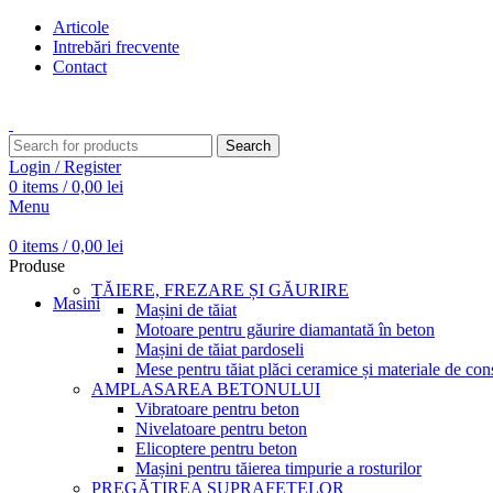
Articole
Intrebări frecvente
Contact
Transport gratuit pentru comenzi peste 15.000 Lei
Search
Login / Register
0
items
/
0,00
lei
Menu
0
items
/
0,00
lei
Produse
TĂIERE, FREZARE ȘI GĂURIRE
Masini
Mașini de tăiat
Motoare pentru găurire diamantată în beton
Mașini de tăiat pardoseli
Mese pentru tăiat plăci ceramice și materiale de cons
AMPLASAREA BETONULUI
Vibratoare pentru beton
Nivelatoare pentru beton
Elicoptere pentru beton
Mașini pentru tăierea timpurie a rosturilor
PREGĂTIREA SUPRAFEȚELOR