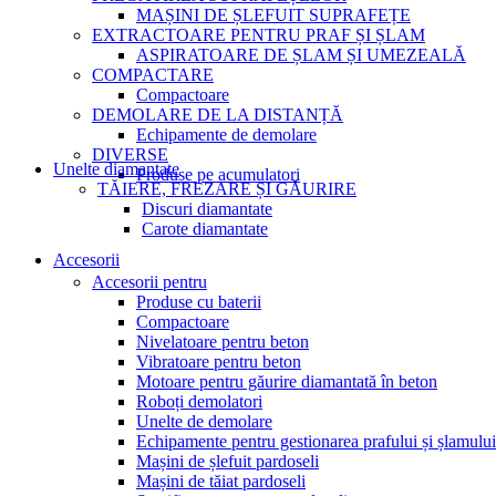
MAȘINI DE ȘLEFUIT SUPRAFEȚE
EXTRACTOARE PENTRU PRAF ȘI ȘLAM
ASPIRATOARE DE ȘLAM ȘI UMEZEALĂ
COMPACTARE
Compactoare
DEMOLARE DE LA DISTANȚĂ
Echipamente de demolare
DIVERSE
Unelte diamantate
Produse pe acumulatori
TĂIERE, FREZARE ȘI GĂURIRE
Discuri diamantate
Carote diamantate
Accesorii
Accesorii pentru
Produse cu baterii
Compactoare
Nivelatoare pentru beton
Vibratoare pentru beton
Motoare pentru găurire diamantată în beton
Roboți demolatori
Unelte de demolare
Echipamente pentru gestionarea prafului și șlamului
Mașini de șlefuit pardoseli
Mașini de tăiat pardoseli