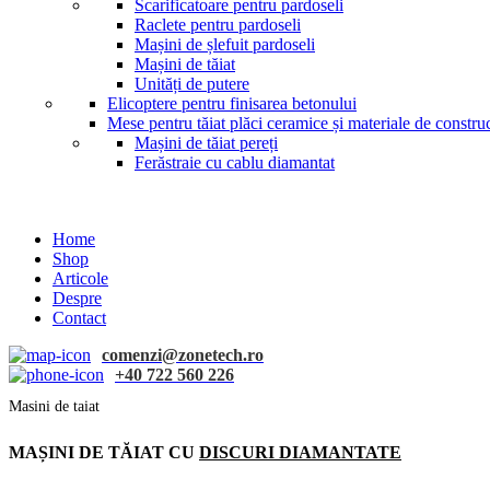
Scarificatoare pentru pardoseli
Raclete pentru pardoseli
Mașini de șlefuit pardoseli
Mașini de tăiat
Unități de putere
Elicoptere pentru finisarea betonului
Mese pentru tăiat plăci ceramice și materiale de construc
Mașini de tăiat pereți
Ferăstraie cu cablu diamantat
Home
Shop
Articole
Despre
Contact
comenzi@zonetech.ro
+40 722 560 226
Masini de taiat
MAȘINI DE TĂIAT CU
DISCURI DIAMANTATE