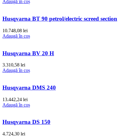
Adaugă în coș
Husqvarna BT 90 petrol/electric screed section
10.748,08
lei
Adaugă în coș
Husqvarna BV 20 H
3.310,58
lei
Adaugă în coș
Husqvarna DMS 240
13.442,24
lei
Adaugă în coș
Husqvarna DS 150
4.724,30
lei