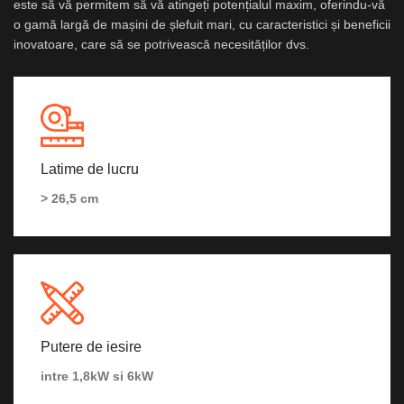
este să vă permitem să vă atingeți potențialul maxim, oferindu-vă
o gamă largă de mașini de șlefuit mari, cu caracteristici și beneficii
inovatoare, care să se potrivească necesităților dvs.
Latime de lucru
> 26,5 cm
Putere de iesire
intre 1,8kW si 6kW