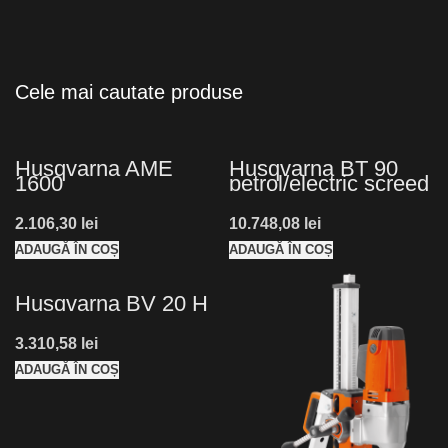
Cele mai cautate
produse
Husqvarna AME
Husqvarna BT 90
1600
petrol/electric screed
section
lei
lei
ADAUGĂ ÎN COȘ
ADAUGĂ ÎN COȘ
Husqvarna BV 20 H
lei
ADAUGĂ ÎN COȘ