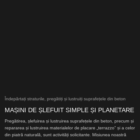
Îndepărtați straturile, pregătiți și lustruiți suprafețele din beton
MAȘINI DE ȘLEFUIT
SIMPLE ȘI PLANETARE
Pregătirea, șlefuirea și lustruirea suprafețele din beton, precum și
repararea și lustruirea materialelor de placare „terrazzo” și a celor
din piatră naturală, sunt activități solicitante. Misiunea noastră