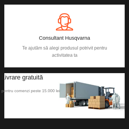
Consultant Husqvarna
Te ajutăm să alegi produsul potrivit pentru
activitatea ta
Livrare
gratuită
pentru comenzi peste 15.000 lei