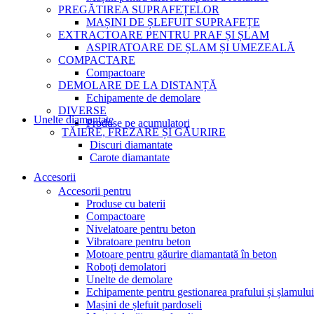
PREGĂTIREA SUPRAFEȚELOR
MAȘINI DE ȘLEFUIT SUPRAFEȚE
EXTRACTOARE PENTRU PRAF ȘI ȘLAM
ASPIRATOARE DE ȘLAM ȘI UMEZEALĂ
COMPACTARE
Compactoare
DEMOLARE DE LA DISTANȚĂ
Echipamente de demolare
DIVERSE
Unelte diamantate
Produse pe acumulatori
TĂIERE, FREZARE ȘI GĂURIRE
Discuri diamantate
Carote diamantate
Accesorii
Accesorii pentru
Produse cu baterii
Compactoare
Nivelatoare pentru beton
Vibratoare pentru beton
Motoare pentru găurire diamantată în beton
Roboți demolatori
Unelte de demolare
Echipamente pentru gestionarea prafului și șlamului
Mașini de șlefuit pardoseli