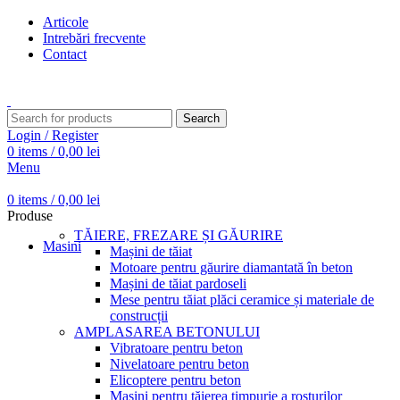
Articole
Intrebări frecvente
Contact
Transport gratuit pentru comenzi peste 15.000 Lei
Search
Login / Register
0
items
/
0,00
lei
Menu
0
items
/
0,00
lei
Produse
TĂIERE, FREZARE ȘI GĂURIRE
Masini
Mașini de tăiat
Motoare pentru găurire diamantată în beton
Mașini de tăiat pardoseli
Mese pentru tăiat plăci ceramice și materiale de
construcții
AMPLASAREA BETONULUI
Vibratoare pentru beton
Nivelatoare pentru beton
Elicoptere pentru beton
Mașini pentru tăierea timpurie a rosturilor