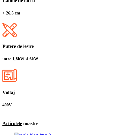
Latime de lucru
> 26,5 cm
Putere de iesire
intre 1,8kW si 6kW
Voltaj
400V
Articolele
noastre