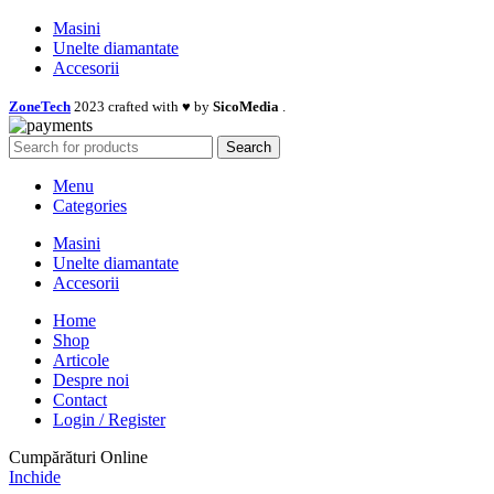
Masini
Unelte diamantate
Accesorii
ZoneTech
2023 crafted with ♥ by
SicoMedia
.
Search
Menu
Categories
Masini
Unelte diamantate
Accesorii
Home
Shop
Articole
Despre noi
Contact
Login / Register
Cumpărături Online
Inchide