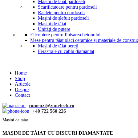
Mașini de tăiat pardoseli
Scarificatoare pentru pardoseli
Raclete pentru pardoseli
Mașini de șlefuit pardoseli
Mașini de tăiat
Unități de putere
Elicoptere pentru finisarea betonului
Mese pentru tăiat plăci ceramice și materiale de construc
Mașini de tăiat pereți
Ferăstraie cu cablu diamantat
Home
Shop
Articole
Despre
Contact
comenzi@zonetech.ro
+40 722 560 226
Masini de taiat
MAȘINI DE TĂIAT CU
DISCURI DIAMANTATE