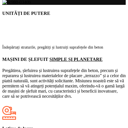
UNITĂȚI DE PUTERE
Îndepărtați straturile, pregătiți și lustruiți suprafețele din beton
MAȘINI DE ȘLEFUIT
SIMPLE ȘI PLANETARE
Pregătirea, șlefuirea și lustruirea suprafețele din beton, precum și
repararea și lustruirea materialelor de placare „terrazzo” și a celor din
piatră naturală, sunt activități solicitante. Misiunea noastră este să vă
permitem să vă atingeți potențialul maxim, oferindu-vă o gamă largă
de mașini de șlefuit mari, cu caracteristici și beneficii inovatoare,
care să se potrivească necesităților dvs.