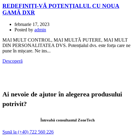
REDEFINIȚI-VĂ POTENȚIALUL CU NOUA
GAMĂ DXR
februarie 17, 2023
Posted by
admin
MAI MULT CONTROL, MAI MULTĂ PUTERE, MAI MULT
DIN PERSONALITATEA DVS. Potențialul dvs. este forța care ne
pune în mișcare. Ne ins...
Descoperă
Ai nevoie de ajutor în alegerea produsului
potrivit?
Întreabă consultantul ZoneTech
Sună la (+40) 722 560 226