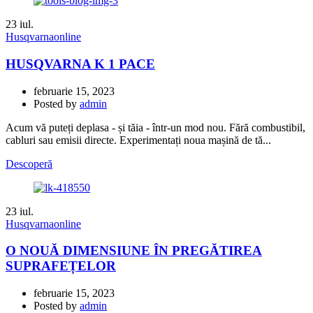
23
iul.
Husqvarnaonline
HUSQVARNA K 1 PACE
februarie 15, 2023
Posted by
admin
Acum vă puteți deplasa - și tăia - într-un mod nou. Fără combustibil,
cabluri sau emisii directe. Experimentați noua mașină de tă...
Descoperă
23
iul.
Husqvarnaonline
О NOUĂ DIMENSIUNE ÎN PREGĂTIREA
SUPRAFEȚELOR
februarie 15, 2023
Posted by
admin