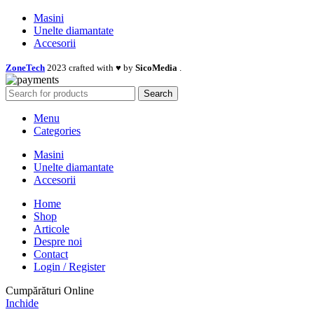
Masini
Unelte diamantate
Accesorii
ZoneTech
2023 crafted with ♥ by
SicoMedia
.
Search
Menu
Categories
Masini
Unelte diamantate
Accesorii
Home
Shop
Articole
Despre noi
Contact
Login / Register
Cumpărături Online
Inchide