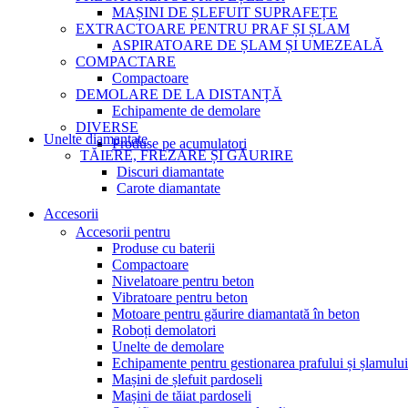
MAȘINI DE ȘLEFUIT SUPRAFEȚE
EXTRACTOARE PENTRU PRAF ȘI ȘLAM
ASPIRATOARE DE ȘLAM ȘI UMEZEALĂ
COMPACTARE
Compactoare
DEMOLARE DE LA DISTANȚĂ
Echipamente de demolare
DIVERSE
Unelte diamantate
Produse pe acumulatori
TĂIERE, FREZARE ȘI GĂURIRE
Discuri diamantate
Carote diamantate
Accesorii
Accesorii pentru
Produse cu baterii
Compactoare
Nivelatoare pentru beton
Vibratoare pentru beton
Motoare pentru găurire diamantată în beton
Roboți demolatori
Unelte de demolare
Echipamente pentru gestionarea prafului și șlamului
Mașini de șlefuit pardoseli
Mașini de tăiat pardoseli