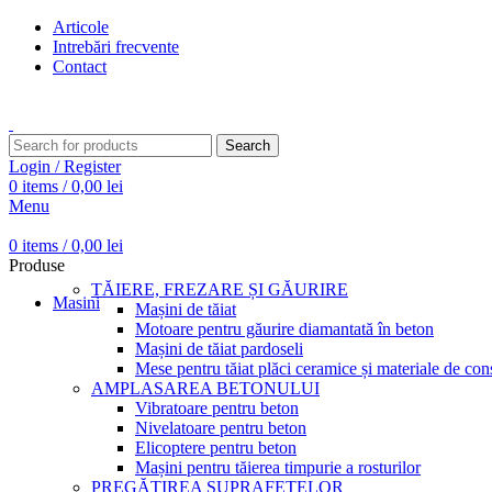
Articole
Intrebări frecvente
Contact
Transport gratuit pentru comenzi peste 15.000 Lei
Search
Login / Register
0
items
/
0,00
lei
Menu
0
items
/
0,00
lei
Produse
TĂIERE, FREZARE ȘI GĂURIRE
Masini
Mașini de tăiat
Motoare pentru găurire diamantată în beton
Mașini de tăiat pardoseli
Mese pentru tăiat plăci ceramice și materiale de cons
AMPLASAREA BETONULUI
Vibratoare pentru beton
Nivelatoare pentru beton
Elicoptere pentru beton
Mașini pentru tăierea timpurie a rosturilor
PREGĂTIREA SUPRAFEȚELOR