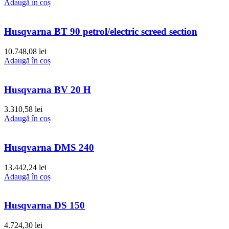
Adaugă în coș
Husqvarna BT 90 petrol/electric screed section
10.748,08
lei
Adaugă în coș
Husqvarna BV 20 H
3.310,58
lei
Adaugă în coș
Husqvarna DMS 240
13.442,24
lei
Adaugă în coș
Husqvarna DS 150
4.724,30
lei