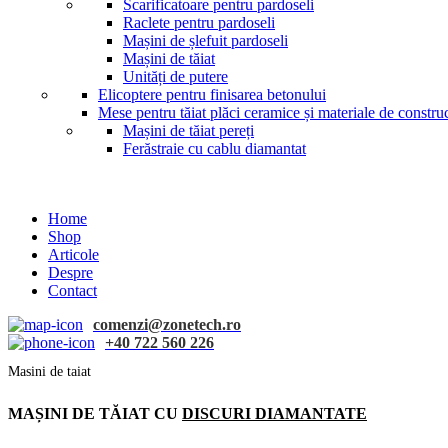
Scarificatoare pentru pardoseli
Raclete pentru pardoseli
Mașini de șlefuit pardoseli
Mașini de tăiat
Unități de putere
Elicoptere pentru finisarea betonului
Mese pentru tăiat plăci ceramice și materiale de construc
Mașini de tăiat pereți
Ferăstraie cu cablu diamantat
Home
Shop
Articole
Despre
Contact
comenzi@zonetech.ro
+40 722 560 226
Masini de taiat
MAȘINI DE TĂIAT CU
DISCURI DIAMANTATE