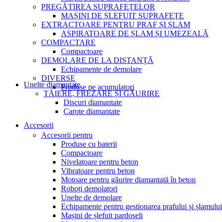
PREGĂTIREA SUPRAFEȚELOR
MAȘINI DE ȘLEFUIT SUPRAFEȚE
EXTRACTOARE PENTRU PRAF ȘI ȘLAM
ASPIRATOARE DE ȘLAM ȘI UMEZEALĂ
COMPACTARE
Compactoare
DEMOLARE DE LA DISTANȚĂ
Echipamente de demolare
DIVERSE
Unelte diamantate
Produse pe acumulatori
TĂIERE, FREZARE ȘI GĂURIRE
Discuri diamantate
Carote diamantate
Accesorii
Accesorii pentru
Produse cu baterii
Compactoare
Nivelatoare pentru beton
Vibratoare pentru beton
Motoare pentru găurire diamantată în beton
Roboți demolatori
Unelte de demolare
Echipamente pentru gestionarea prafului și șlamului
Mașini de șlefuit pardoseli