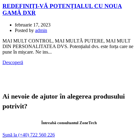
REDEFINIȚI-VĂ POTENȚIALUL CU NOUA
GAMĂ DXR
februarie 17, 2023
Posted by
admin
MAI MULT CONTROL, MAI MULTĂ PUTERE, MAI MULT
DIN PERSONALITATEA DVS. Potențialul dvs. este forța care ne
pune în mișcare. Ne ins...
Descoperă
Ai nevoie de ajutor în alegerea produsului
potrivit?
Întreabă consultantul ZoneTech
Sună la (+40) 722 560 226