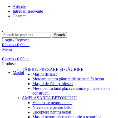
Articole
Intrebări frecvente
Contact
Transport gratuit pentru comenzi peste 15.000 Lei
Search
Login / Register
0
items
/
0,00
lei
Menu
0
items
/
0,00
lei
Produse
TĂIERE, FREZARE ȘI GĂURIRE
Masini
Mașini de tăiat
Motoare pentru găurire diamantată în beton
Mașini de tăiat pardoseli
Mese pentru tăiat plăci ceramice și materiale de
construcții
AMPLASAREA BETONULUI
Vibratoare pentru beton
Nivelatoare pentru beton
Elicoptere pentru beton
Mașini pentru tăierea timpurie a rosturilor