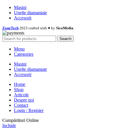
Masini
Unelte diamantate
Accesorii
ZoneTech
2023 crafted with ♥ by
SicoMedia
.
Search
Menu
Categories
Masini
Unelte diamantate
Accesorii
Home
Shop
Articole
Despre noi
Contact
Login / Register
Cumpărături Online
Inchide