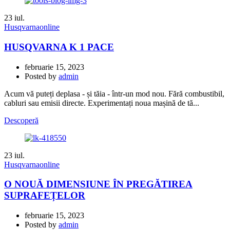
23
iul.
Husqvarnaonline
HUSQVARNA K 1 PACE
februarie 15, 2023
Posted by
admin
Acum vă puteți deplasa - și tăia - într-un mod nou. Fără combustibil,
cabluri sau emisii directe. Experimentați noua mașină de tă...
Descoperă
23
iul.
Husqvarnaonline
О NOUĂ DIMENSIUNE ÎN PREGĂTIREA
SUPRAFEȚELOR
februarie 15, 2023
Posted by
admin