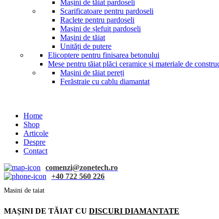
Mașini de tăiat pardoseli
Scarificatoare pentru pardoseli
Raclete pentru pardoseli
Mașini de șlefuit pardoseli
Mașini de tăiat
Unități de putere
Elicoptere pentru finisarea betonului
Mese pentru tăiat plăci ceramice și materiale de construc
Mașini de tăiat pereți
Ferăstraie cu cablu diamantat
Home
Shop
Articole
Despre
Contact
comenzi@zonetech.ro
+40 722 560 226
Masini de taiat
MAȘINI DE TĂIAT CU
DISCURI DIAMANTATE