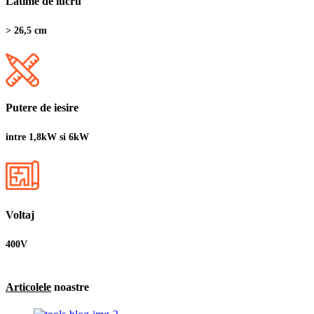
Latime de lucru
> 26,5 cm
Putere de iesire
intre 1,8kW si 6kW
Voltaj
400V
Articolele
noastre