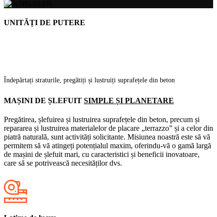
UNITĂȚI DE PUTERE
Îndepărtați straturile, pregătiți și lustruiți suprafețele din beton
MAȘINI DE ȘLEFUIT
SIMPLE ȘI PLANETARE
Pregătirea, șlefuirea și lustruirea suprafețele din beton, precum și
repararea și lustruirea materialelor de placare „terrazzo” și a celor din
piatră naturală, sunt activități solicitante. Misiunea noastră este să vă
permitem să vă atingeți potențialul maxim, oferindu-vă o gamă largă
de mașini de șlefuit mari, cu caracteristici și beneficii inovatoare,
care să se potrivească necesităților dvs.