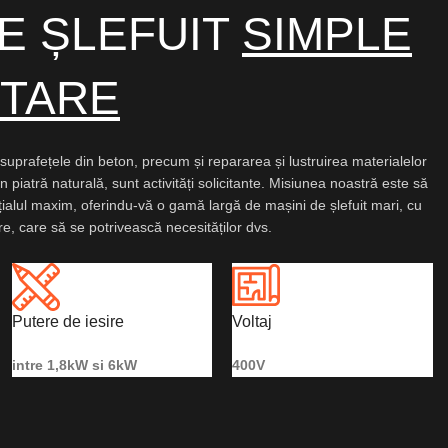
DE ȘLEFUIT
SIMPLE
ETARE
a suprafețele din beton, precum și repararea și lustruirea materialelor
n piatră naturală, sunt activități solicitante. Misiunea noastră este să
ialul maxim, oferindu-vă o gamă largă de mașini de șlefuit mari, cu
are, care să se potrivească necesităților dvs.
Putere de iesire
Voltaj
intre 1,8kW si 6kW
400V