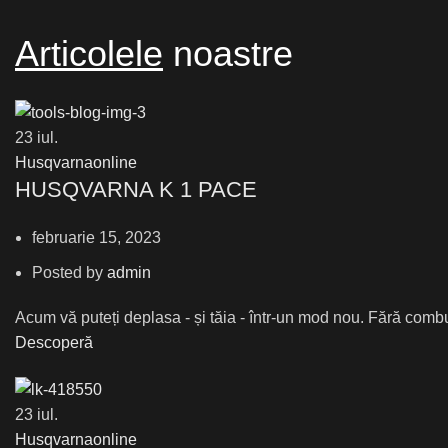
Articolele
noastre
23
iul.
Husqvarnaonline
HUSQVARNA K 1 PACE
februarie 15, 2023
Posted by
admin
Acum vă puteți deplasa - și tăia - într-un mod nou. Fără combu
Descoperă
23
iul.
Husqvarnaonline