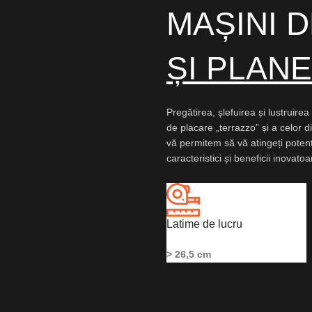
MAȘINI 
ȘI PLAN
Pregătirea, șlefuirea și lustruire
de placare „terrazzo” și a celor di
vă permitem să vă atingeți potenț
caracteristici și beneficii inovato
Latime de lucru
> 26,5 cm