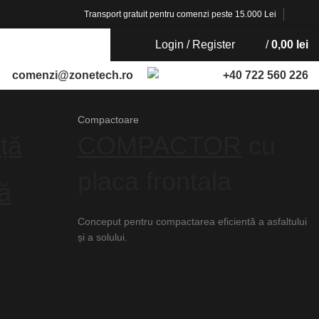
Transport gratuit pentru comenzi peste 15.000 Lei
Login / Register
/
0,00
lei
comenzi@zonetech.ro
+40 722 560 226
Compactoare
ță
COMPACTOR
cu
placa frontala
tă
Conceput pentru compactarea eficientă a asfaltului
și a solului.