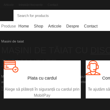
Articole
Intrebări frecvente
Contact
Produse
Home
Shop
Articole
Despre
Contact
Masini de taiat
MAȘINI DE TĂIAT CU
DIS
DIAMANTATE
Mașina de tăiat de mare putere pe acumulator are puterea și perform
Plata cu cardul
Con
așteptați de la mașinile de tăiat pe benzină echivalente.
VEZI PRODUSUL
Alege să plătești în siguranță cu cardul prin
Te ajutăm să 
MobilPay