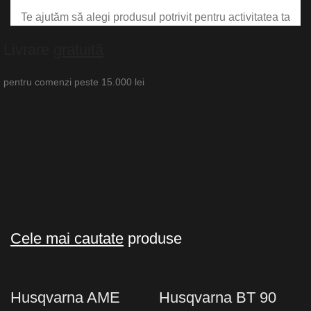
Te ajutăm să alegi produsul potrivit pentru activitatea ta
Livrare
gratuită
pentru comenzi peste 15.000 lei
Cele mai cautate
produse
Husqvarna AME
Husqvarna BT 90