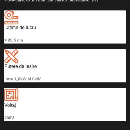
inovatoare, care să se potrivească necesităților dvs.
Latime de lucru
> 26,5 cm
Putere de iesire
intre 1,8kW si 6kW
Voltaj
400V