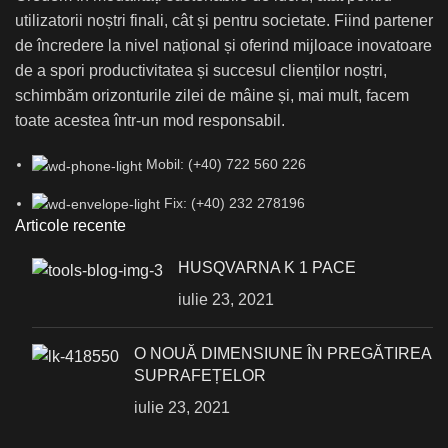
utilizatorii noștri finali, cât și pentru societate. Fiind partener
de încredere la nivel național și oferind mijloace inovatoare
de a spori productivitatea și succesul clienților noștri,
schimbăm orizonturile zilei de mâine și, mai mult, facem
toate acestea într-un mod responsabil.
Mobil: (+40) 722 560 226
Fix: (+40) 232 278196
Articole recente
HUSQVARNA K 1 PACE
iulie 23, 2021
О NOUĂ DIMENSIUNE ÎN PREGĂTIREA
SUPRAFEȚELOR
iulie 23, 2021