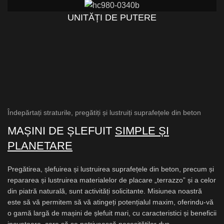
UNITĂȚI DE PUTERE
Îndepărtați straturile, pregătiți și lustruiți suprafețele din beton
MAȘINI DE ȘLEFUIT
SIMPLE ȘI
PLANETARE
Pregătirea, șlefuirea și lustruirea suprafețele din beton, precum și
repararea și lustruirea materialelor de placare „terrazzo” și a celor
din piatră naturală, sunt activități solicitante. Misiunea noastră
este să vă permitem să vă atingeți potențialul maxim, oferindu-vă
o gamă largă de mașini de șlefuit mari, cu caracteristici și beneficii