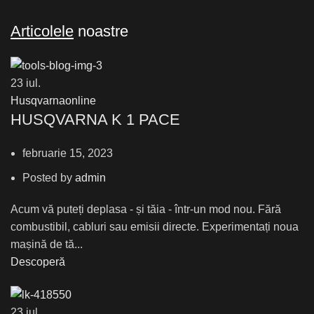
Articolele
noastre
23
iul.
Husqvarnaonline
HUSQVARNA K 1 PACE
februarie 15, 2023
Posted by
admin
Acum vă puteți deplasa - și tăia - într-un mod nou. Fără
combustibil, cabluri sau emisii directe. Experimentați noua
mașină de tă...
Descoperă
23
iul.