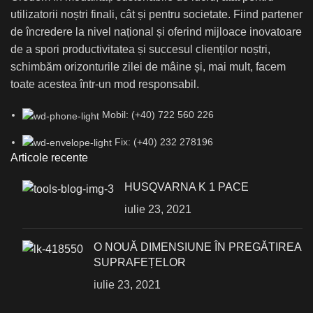
utilizatorii noștri finali, cât și pentru societate. Fiind partener
de încredere la nivel național și oferind mijloace inovatoare
de a spori productivitatea și succesul clienților noștri,
schimbăm orizonturile zilei de mâine și, mai mult, facem
toate acestea într-un mod responsabil.
Mobil: (+40) 722 560 226
Fix: (+40) 232 278196
Articole recente
HUSQVARNA K 1 PACE
iulie 23, 2021
О NOUĂ DIMENSIUNE ÎN PREGĂTIREA
SUPRAFEȚELOR
iulie 23, 2021