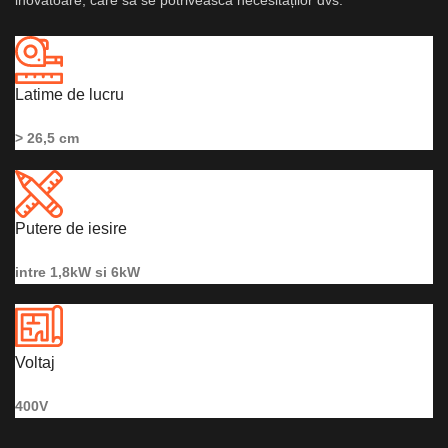
inovatoare, care să se potrivească necesităților dvs.
Latime de lucru
> 26,5 cm
Putere de iesire
intre 1,8kW si 6kW
Voltaj
400V