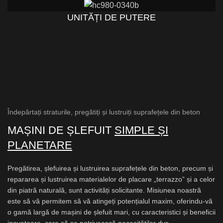
UNITĂȚI DE PUTERE
Îndepărtați straturile, pregătiți și lustruiți suprafețele din beton
MAȘINI DE ȘLEFUIT
SIMPLE ȘI
PLANETARE
Pregătirea, șlefuirea și lustruirea suprafețele din beton, precum și
repararea și lustruirea materialelor de placare „terrazzo” și a celor
din piatră naturală, sunt activități solicitante. Misiunea noastră
este să vă permitem să vă atingeți potențialul maxim, oferindu-vă
o gamă largă de mașini de șlefuit mari, cu caracteristici și beneficii