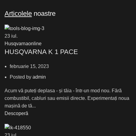
Articolele
noastre
23
iul.
Husqvarnaonline
HUSQVARNA K 1 PACE
februarie 15, 2023
Posted by
admin
Acum vă puteți deplasa - și tăia - într-un mod nou. Fără
combustibil, cabluri sau emisii directe. Experimentați noua
mașină de tă...
Descoperă
23
iul.