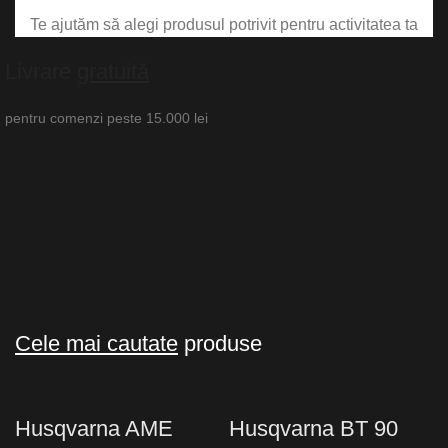
Te ajutăm să alegi produsul potrivit pentru activitatea ta
Livrare
gratuită
pentru comenzi peste 15.000 lei
Cele mai cautate
produse
Husqvarna AME
Husqvarna BT 90