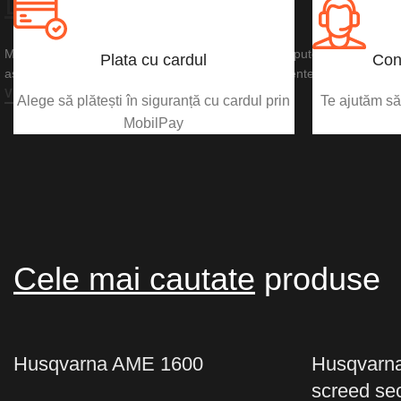
DIAMANTATE
Mașina de tăiat de mare putere pe acumulator are puterea și perform
Plata cu cardul
Con
așteptați de la mașinile de tăiat pe benzină echivalente.
VEZI PRODUSUL
Alege să plătești în siguranță cu cardul prin
Te ajutăm să 
MobilPay
Cele mai cautate
produse
Husqvarna AME 1600
Husqvarna 
screed se