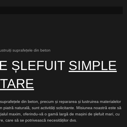
 lustruiți suprafețele din beton
DE ȘLEFUIT
SIMPLE
ETARE
a suprafețele din beton, precum și repararea și lustruirea materialelor
n piatră naturală, sunt activități solicitante. Misiunea noastră este să
ialul maxim, oferindu-vă o gamă largă de mașini de șlefuit mari, cu
are, care să se potrivească necesităților dvs.