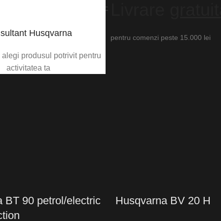
Livrare
gratui
VEZI PRODUSUL
VEZI PRODUSUL
anța pe care le
sultant Husqvarna
pentru comenzi peste 15.000 lei
alegi produsul potrivit pentru
activitatea ta
BT 90 petrol/electric
Husqvarna BV 20 H
ction