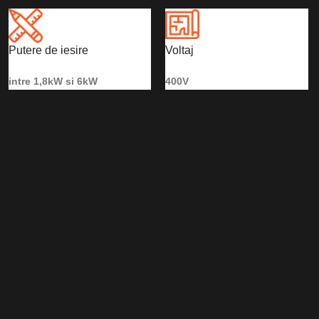
Putere de iesire
Voltaj
intre 1,8kW si 6kW
400V