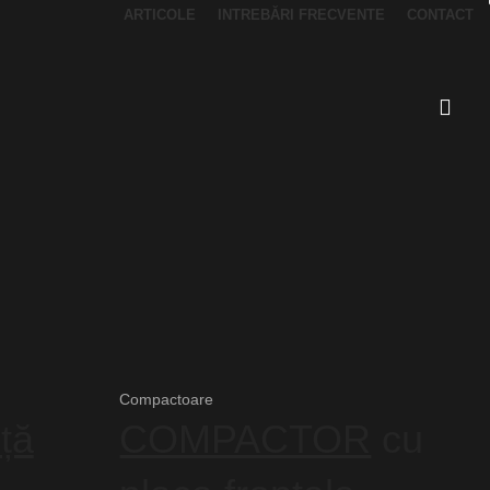
ARTICOLE
INTREBĂRI FRECVENTE
CONTACT
Compactoare
ță
COMPACTOR
cu