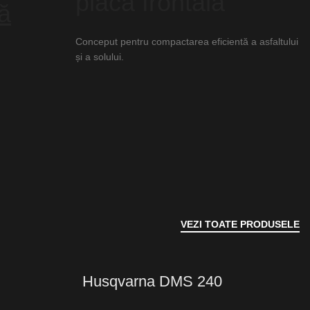
placa frontala
tă
Conceput pentru compactarea eficientă a asfaltului
și a solului.
VEZI TOATE PRODUSELE
Husqvarna DMS 240