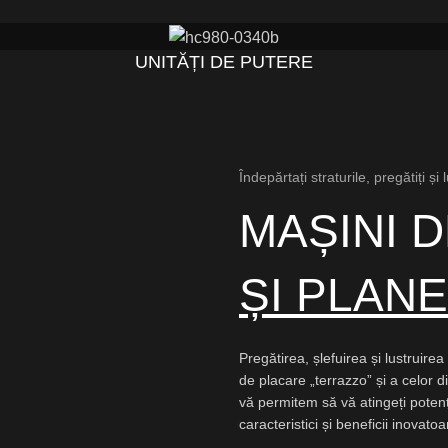
UNITĂȚI DE PUTERE
Îndepărtați straturile, pregătiți și
MAȘINI 
ȘI PLAN
Pregătirea, șlefuirea și lustruire
de placare „terrazzo” și a celor di
vă permitem să vă atingeți potenț
caracteristici și beneficii inovato