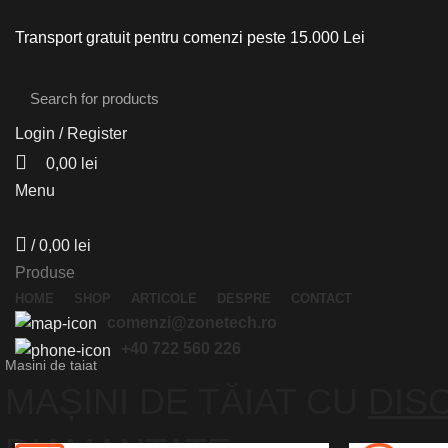
Transport gratuit pentru comenzi peste 15.000 Lei
Login / Register
0,00
lei
Menu
/
0,00
lei
Produse
HOME
SHOP
ARTICOLE
DESPRE
CONTACT
comenzi@zonetech.ro
+40 722 560 226
Masini de taiat
MAȘINI DE TĂIAT CU
DIS