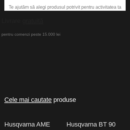
Te ajutăm să alegi produsul potrivit pentru activitatea ta
Livrare
gratuită
pentru comenzi peste 15.000 lei
Cele mai cautate
produse
Husqvarna AME
Husqvarna BT 90