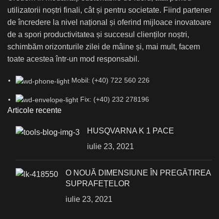
utilizatorii noștri finali, cât și pentru societate. Fiind partener
de încredere la nivel național și oferind mijloace inovatoare
de a spori productivitatea și succesul clienților noștri,
schimbăm orizonturile zilei de mâine și, mai mult, facem
toate acestea într-un mod responsabil.
Mobil: (+40) 722 560 226
Fix: (+40) 232 278196
Articole recente
HUSQVARNA K 1 PACE
iulie 23, 2021
О NOUĂ DIMENSIUNE ÎN PREGĂTIREA
SUPRAFEȚELOR
iulie 23, 2021