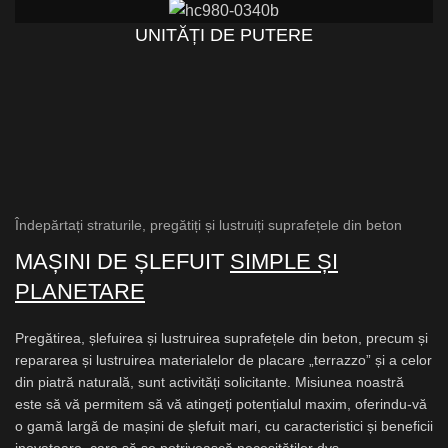
UNITĂȚI DE PUTERE
Îndepărtați straturile, pregătiți și lustruiți suprafețele din beton
MAȘINI DE ȘLEFUIT
SIMPLE ȘI
PLANETARE
Pregătirea, șlefuirea și lustruirea suprafețele din beton, precum și
repararea și lustruirea materialelor de placare „terrazzo” și a celor
din piatră naturală, sunt activități solicitante. Misiunea noastră
este să vă permitem să vă atingeți potențialul maxim, oferindu-vă
o gamă largă de mașini de șlefuit mari, cu caracteristici și beneficii