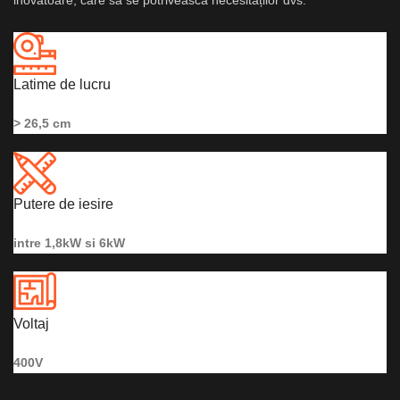
inovatoare, care să se potrivească necesităților dvs.
Latime de lucru
> 26,5 cm
Putere de iesire
intre 1,8kW si 6kW
Voltaj
400V