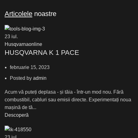
Articolele
noastre
23
iul.
Husqvarnaonline
HUSQVARNA K 1 PACE
februarie 15, 2023
Posted by
admin
Acum vă puteți deplasa - și tăia - într-un mod nou. Fără
combustibil, cabluri sau emisii directe. Experimentați noua
mașină de tă...
Descoperă
23
iul.