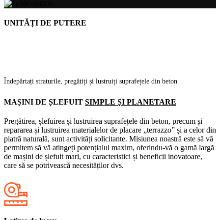
UNITĂȚI DE PUTERE
Îndepărtați straturile, pregătiți și lustruiți suprafețele din beton
MAȘINI DE ȘLEFUIT
SIMPLE ȘI PLANETARE
Pregătirea, șlefuirea și lustruirea suprafețele din beton, precum și
repararea și lustruirea materialelor de placare „terrazzo” și a celor din
piatră naturală, sunt activități solicitante. Misiunea noastră este să vă
permitem să vă atingeți potențialul maxim, oferindu-vă o gamă largă
de mașini de șlefuit mari, cu caracteristici și beneficii inovatoare,
care să se potrivească necesităților dvs.