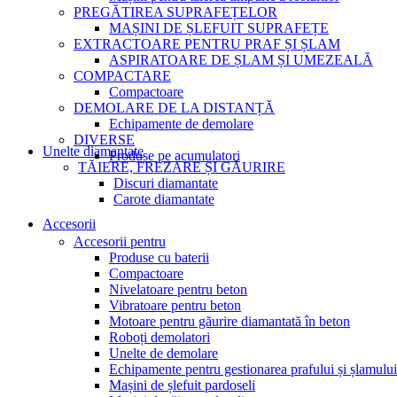
PREGĂTIREA SUPRAFEȚELOR
MAȘINI DE ȘLEFUIT SUPRAFEȚE
EXTRACTOARE PENTRU PRAF ȘI ȘLAM
ASPIRATOARE DE ȘLAM ȘI UMEZEALĂ
COMPACTARE
Compactoare
DEMOLARE DE LA DISTANȚĂ
Echipamente de demolare
DIVERSE
Unelte diamantate
Produse pe acumulatori
TĂIERE, FREZARE ȘI GĂURIRE
Discuri diamantate
Carote diamantate
Accesorii
Accesorii pentru
Produse cu baterii
Compactoare
Nivelatoare pentru beton
Vibratoare pentru beton
Motoare pentru găurire diamantată în beton
Roboți demolatori
Unelte de demolare
Echipamente pentru gestionarea prafului și șlamului
Mașini de șlefuit pardoseli