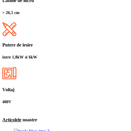
Latime de lucru
> 26,5 cm
Putere de iesire
intre 1,8kW si 6kW
Voltaj
400V
Articolele
noastre