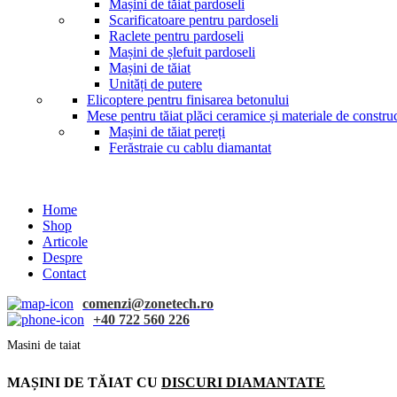
Mașini de tăiat pardoseli
Scarificatoare pentru pardoseli
Raclete pentru pardoseli
Mașini de șlefuit pardoseli
Mașini de tăiat
Unități de putere
Elicoptere pentru finisarea betonului
Mese pentru tăiat plăci ceramice și materiale de construc
Mașini de tăiat pereți
Ferăstraie cu cablu diamantat
Home
Shop
Articole
Despre
Contact
comenzi@zonetech.ro
+40 722 560 226
Masini de taiat
MAȘINI DE TĂIAT CU
DISCURI DIAMANTATE