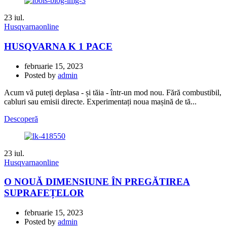
23
iul.
Husqvarnaonline
HUSQVARNA K 1 PACE
februarie 15, 2023
Posted by
admin
Acum vă puteți deplasa - și tăia - într-un mod nou. Fără combustibil,
cabluri sau emisii directe. Experimentați noua mașină de tă...
Descoperă
23
iul.
Husqvarnaonline
О NOUĂ DIMENSIUNE ÎN PREGĂTIREA
SUPRAFEȚELOR
februarie 15, 2023
Posted by
admin