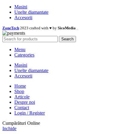
Masini
Unelte diamantate
Accesorii
ZoneTech
2023 crafted with ♥ by
SicoMedia
.
Search
Menu
Categories
Masini
Unelte diamantate
Accesorii
Home
Shop
Articole
Despre noi
Contact
Login / Register
Cumpărături Online
Inchide