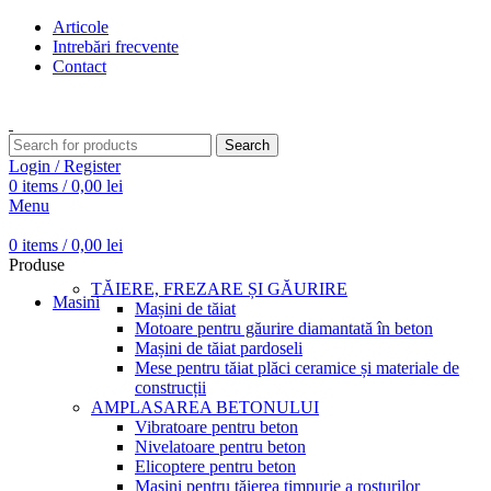
Articole
Intrebări frecvente
Contact
Transport gratuit pentru comenzi peste 15.000 Lei
Search
Login / Register
0
items
/
0,00
lei
Menu
0
items
/
0,00
lei
Produse
TĂIERE, FREZARE ȘI GĂURIRE
Masini
Mașini de tăiat
Motoare pentru găurire diamantată în beton
Mașini de tăiat pardoseli
Mese pentru tăiat plăci ceramice și materiale de
construcții
AMPLASAREA BETONULUI
Vibratoare pentru beton
Nivelatoare pentru beton
Elicoptere pentru beton
Mașini pentru tăierea timpurie a rosturilor