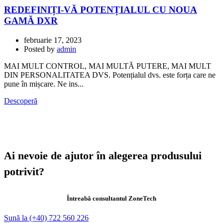
REDEFINIȚI-VĂ POTENȚIALUL CU NOUA
GAMĂ DXR
februarie 17, 2023
Posted by
admin
MAI MULT CONTROL, MAI MULTĂ PUTERE, MAI MULT
DIN PERSONALITATEA DVS. Potențialul dvs. este forța care ne
pune în mișcare. Ne ins...
Descoperă
Ai nevoie de ajutor în alegerea produsului
potrivit?
Întreabă consultantul ZoneTech
Sună la (+40) 722 560 226