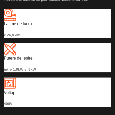
Latime de lucru
> 26,5 cm
Putere de iesire
intre 1,8kW si 6kW
Voltaj
400V