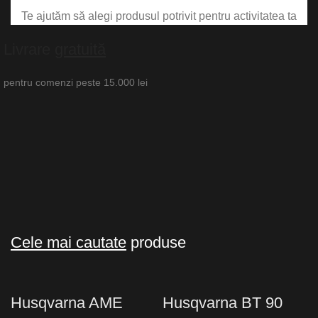
Te ajutăm să alegi produsul potrivit pentru activitatea ta
Livrare
gratuită
pentru comenzi peste 15.000 lei
Cele mai cautate
produse
Husqvarna AME
Husqvarna BT 90