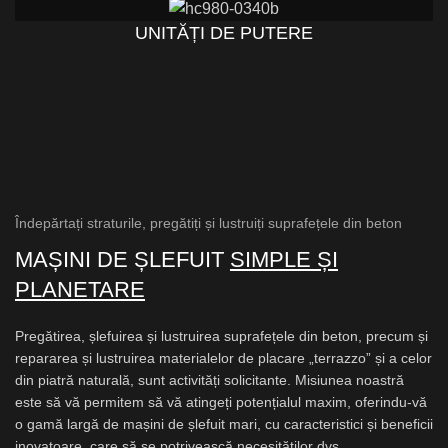
UNITĂȚI DE PUTERE
Îndepărtați straturile, pregătiți și lustruiți suprafețele din beton
MAȘINI DE ȘLEFUIT
SIMPLE ȘI
PLANETARE
Pregătirea, șlefuirea și lustruirea suprafețele din beton, precum și
repararea și lustruirea materialelor de placare „terrazzo” și a celor
din piatră naturală, sunt activități solicitante. Misiunea noastră
este să vă permitem să vă atingeți potențialul maxim, oferindu-vă
o gamă largă de mașini de șlefuit mari, cu caracteristici și beneficii
inovatoare, care să se potrivească necesităților dvs.