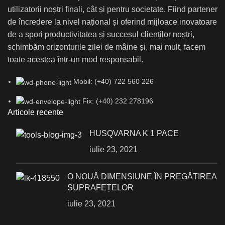
utilizatorii noștri finali, cât și pentru societate. Fiind partener
de încredere la nivel național și oferind mijloace inovatoare
de a spori productivitatea și succesul clienților noștri,
schimbăm orizonturile zilei de mâine și, mai mult, facem
toate acestea într-un mod responsabil.
Mobil: (+40) 722 560 226
Fix: (+40) 232 278196
Articole recente
HUSQVARNA K 1 PACE
iulie 23, 2021
О NOUĂ DIMENSIUNE ÎN PREGĂTIREA
SUPRAFEȚELOR
iulie 23, 2021