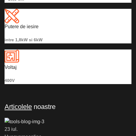
Putere de iesire
intre 1,8kW si 6kW
Voltaj
400V
Articolele
noastre
23
iul.