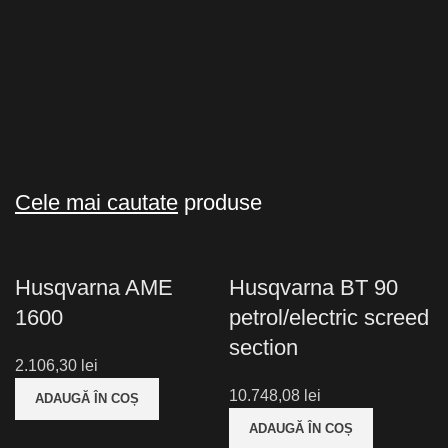
Cele mai cautate
produse
Husqvarna AME
Husqvarna BT 90
1600
petrol/electric screed
section
2.106,30
lei
10.748,08
lei
ADAUGĂ ÎN COȘ
ADAUGĂ ÎN COȘ