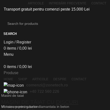
ARTICOLE
INTREBĂRI FRECVENTE
CONTACT
Transport gratuit pentru comenzi peste 15.000 Lei
SEARCH
Login / Register
0
items
/
0,00
lei
Menu
0
items
/
0,00
lei
Produse
HOME
SHOP
ARTICOLE
DESPRE
CONTACT
comenzi@zonetech.ro
+40 722 560 226
Masini de taiat
MAȘINI DE TĂIAT CU
DISCURI
Vibratoare pentru beton
Motoare pentru gaurire diamantata in beton
DIAMANTATE