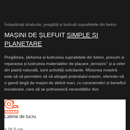
Îndepărtați straturile, pregătiți și lustruiți suprafețele din beton
MAȘINI DE ȘLEFUIT
SIMPLE ȘI
PLANETARE
Pregătirea, șlefuirea și lustruirea suprafețele din beton, precum și
repararea și lustruirea materialelor de placare „terrazzo” și a celor
din piatră naturală, sunt activități solicitante. Misiunea noastră
este să vă permitem să vă atingeți potențialul maxim, oferindu-vă
o gamă largă de mașini de șlefuit mari, cu caracteristici și beneficii
inovatoare, care să se potrivească necesităților dvs.
Latime de lucru
> 26,5 cm