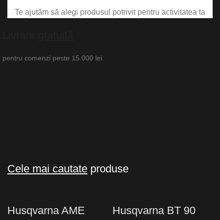
Te ajutăm să alegi produsul potrivit pentru activitatea ta
Livrare
gratuită
pentru comenzi peste 15.000 lei
Cele mai cautate
produse
Husqvarna AME
Husqvarna BT 90