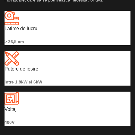
inovatoare, care să se potrivească necesităților dvs.
Latime de lucru
> 26,5 cm
Putere de iesire
intre 1,8kW si 6kW
Voltaj
400V