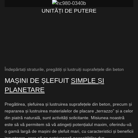
UNITĂȚI DE PUTERE
Îndepărtați straturile, pregătiți și lustruiți suprafețele din beton
MAȘINI DE ȘLEFUIT
SIMPLE ȘI
PLANETARE
Pregătirea, șlefuirea și lustruirea suprafețele din beton, precum și
repararea și lustruirea materialelor de placare „terrazzo” și a celor
din piatră naturală, sunt activități solicitante. Misiunea noastră
este să vă permitem să vă atingeți potențialul maxim, oferindu-vă
o gamă largă de mașini de șlefuit mari, cu caracteristici și beneficii