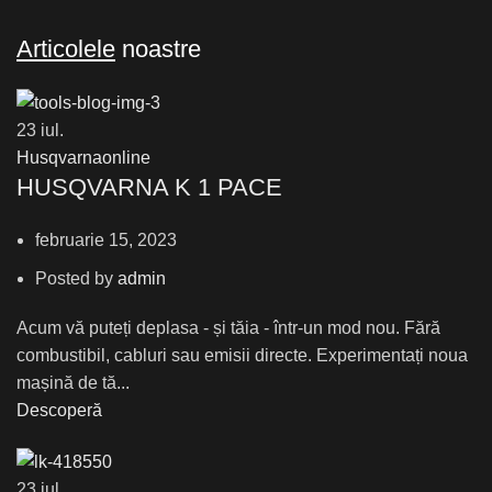
Articolele
noastre
23
iul.
Husqvarnaonline
HUSQVARNA K 1 PACE
februarie 15, 2023
Posted by
admin
Acum vă puteți deplasa - și tăia - într-un mod nou. Fără
combustibil, cabluri sau emisii directe. Experimentați noua
mașină de tă...
Descoperă
23
iul.