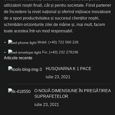
utilizatorii noștri finali, cât și pentru societate. Fiind partener
de încredere la nivel național și oferind mijloace inovatoare
de a spori productivitatea și succesul clienților noștri,
schimbăm orizonturile zilei de mâine și, mai mult, facem
toate acestea într-un mod responsabil.
Mobil: (+40) 722 560 226
Fix: (+40) 232 278196
Articole recente
HUSQVARNA K 1 PACE
iulie 23, 2021
О NOUĂ DIMENSIUNE ÎN PREGĂTIREA
SUPRAFEȚELOR
iulie 23, 2021