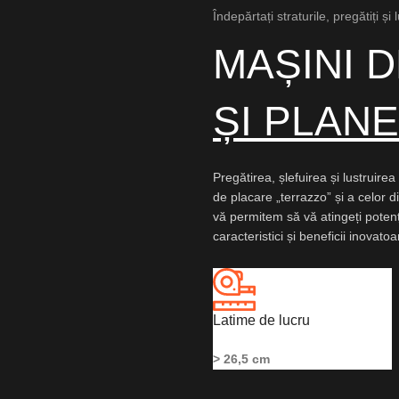
Îndepărtați straturile, pregătiți și
MAȘINI 
ȘI PLAN
Pregătirea, șlefuirea și lustruire
de placare „terrazzo” și a celor di
vă permitem să vă atingeți potenț
caracteristici și beneficii inovato
Latime de lucru
> 26,5 cm