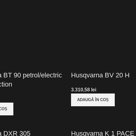
BT 90 petrol/electric
Husqvarna BV 20 H
ction
lei
ADAUGĂ ÎN COȘ
 COȘ
a DXR 305
Husqvarna K 1 PACE