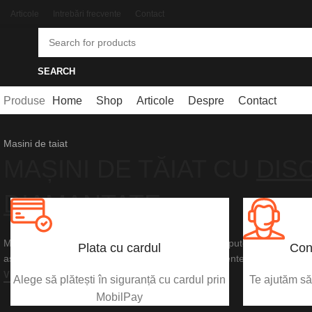
Articole
Intrebări frecvente
Contact
SEARCH
Produse
Home
Shop
Articole
Despre
Contact
Masini de taiat
MAȘINI DE TĂIAT CU
DIS
DIAMANTATE
Mașina de tăiat de mare putere pe acumulator are puterea și perform
Plata cu cardul
Con
așteptați de la mașinile de tăiat pe benzină echivalente.
VEZI PRODUSUL
Alege să plătești în siguranță cu cardul prin
Te ajutăm să 
MobilPay