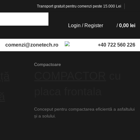
Transport gratuit pentru comenzi peste 15.000 Lei
Login / Register
/
0,00
lei
comenzi@zonetech.ro
+40 722 560 226
Compactoare
ță
COMPACTOR
cu
placa frontala
tă
Conceput pentru compactarea eficientă a asfaltului
și a solului.