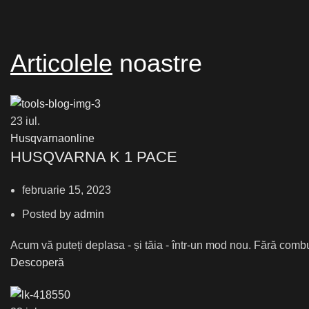
Articolele
noastre
23
iul.
Husqvarnaonline
HUSQVARNA K 1 PACE
februarie 15, 2023
Posted by
admin
Acum vă puteți deplasa - și tăia - într-un mod nou. Fără combu
Descoperă