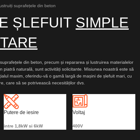
 lustruiți suprafețele din beton
DE ȘLEFUIT
SIMPLE
ETARE
a suprafețele din beton, precum și repararea și lustruirea materialelor
n piatră naturală, sunt activități solicitante. Misiunea noastră este să
ialul maxim, oferindu-vă o gamă largă de mașini de șlefuit mari, cu
are, care să se potrivească necesităților dvs.
Putere de iesire
Voltaj
intre 1,8kW si 6kW
400V