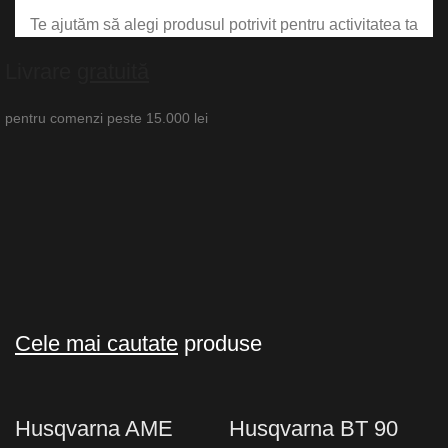
Te ajutăm să alegi produsul potrivit pentru activitatea ta
Livrare
gratuită
pentru comenzi peste 15.000 lei
Cele mai cautate
produse
Husqvarna AME
Husqvarna BT 90