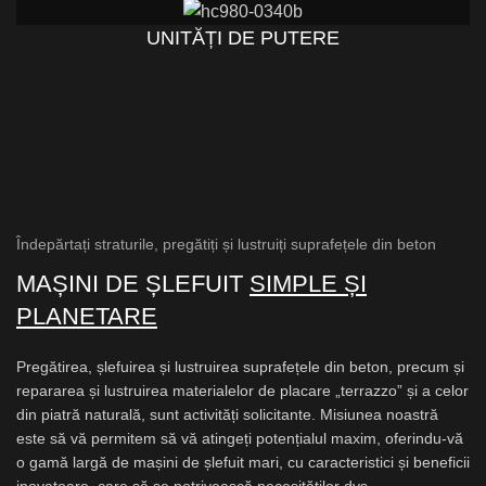
UNITĂȚI DE PUTERE
Îndepărtați straturile, pregătiți și lustruiți suprafețele din beton
MAȘINI DE ȘLEFUIT
SIMPLE ȘI
PLANETARE
Pregătirea, șlefuirea și lustruirea suprafețele din beton, precum și
repararea și lustruirea materialelor de placare „terrazzo” și a celor
din piatră naturală, sunt activități solicitante. Misiunea noastră
este să vă permitem să vă atingeți potențialul maxim, oferindu-vă
o gamă largă de mașini de șlefuit mari, cu caracteristici și beneficii