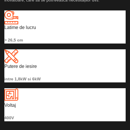
inovatoare, care să se potrivească necesităților dvs.
Latime de lucru
> 26,5 cm
Putere de iesire
intre 1,8kW si 6kW
Voltaj
400V