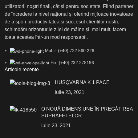
utilizatorii noștri finali, cât și pentru societate. Fiind partener
de încredere la nivel național și oferind mijloace inovatoare
de a spori productivitatea și succesul clienților noștri,
schimbăm orizonturile zilei de mâine și, mai mult, facem
toate acestea într-un mod responsabil.
Mobil: (+40) 722 560 226
Fix: (+40) 232 278196
Articole recente
HUSQVARNA K 1 PACE
iulie 23, 2021
О NOUĂ DIMENSIUNE ÎN PREGĂTIREA
SUPRAFEȚELOR
iulie 23, 2021