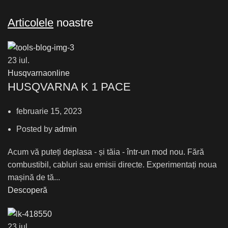
Articolele
noastre
23
iul.
Husqvarnaonline
HUSQVARNA K 1 PACE
februarie 15, 2023
Posted by
admin
Acum vă puteți deplasa - și tăia - într-un mod nou. Fără
combustibil, cabluri sau emisii directe. Experimentați noua
mașină de tă...
Descoperă
23
iul.