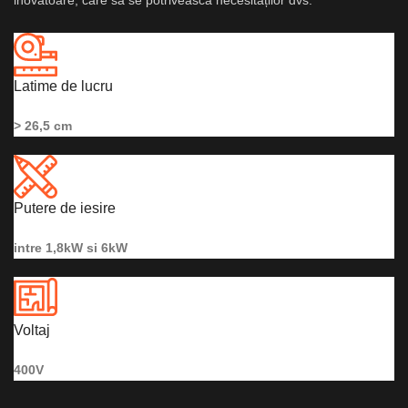
inovatoare, care să se potrivească necesităților dvs.
Latime de lucru
> 26,5 cm
Putere de iesire
intre 1,8kW si 6kW
Voltaj
400V