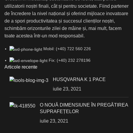
utilizatorii noștri finali, cât și pentru societate. Fiind partener
de încredere la nivel național și oferind mijloace inovatoare
de a spori productivitatea și succesul clienților noștri,
schimbăm orizonturile zilei de mâine și, mai mult, facem
toate acestea într-un mod responsabil.
Mobil: (+40) 722 560 226
Fix: (+40) 232 278196
Articole recente
HUSQVARNA K 1 PACE
iulie 23, 2021
О NOUĂ DIMENSIUNE ÎN PREGĂTIREA
SUPRAFEȚELOR
iulie 23, 2021