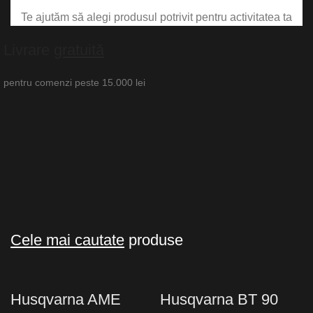
Te ajutăm să alegi produsul potrivit pentru activitatea ta
Livrare
gratuită
pentru comenzi peste 15.000 lei
Cele mai cautate
produse
Husqvarna AME
Husqvarna BT 90