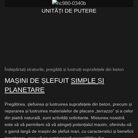
UNITĂȚI DE PUTERE
Îndepărtați straturile, pregătiți și lustruiți suprafețele din beton
MAȘINI DE ȘLEFUIT
SIMPLE ȘI
PLANETARE
Pregătirea, șlefuirea și lustruirea suprafețele din beton, precum și
repararea și lustruirea materialelor de placare „terrazzo” și a celor
din piatră naturală, sunt activități solicitante. Misiunea noastră
este să vă permitem să vă atingeți potențialul maxim, oferindu-vă
o gamă largă de mașini de șlefuit mari, cu caracteristici și beneficii