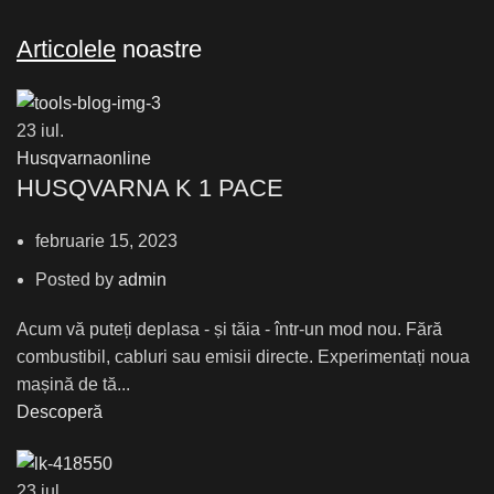
Articolele
noastre
23
iul.
Husqvarnaonline
HUSQVARNA K 1 PACE
februarie 15, 2023
Posted by
admin
Acum vă puteți deplasa - și tăia - într-un mod nou. Fără
combustibil, cabluri sau emisii directe. Experimentați noua
mașină de tă...
Descoperă
23
iul.