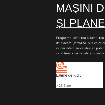
MAȘINI 
ȘI PLAN
Pregătirea, șlefuirea și lustruire
de placare „terrazzo” și a celor di
vă permitem să vă atingeți potenț
caracteristici și beneficii inovato
Latime de lucru
> 26,5 cm