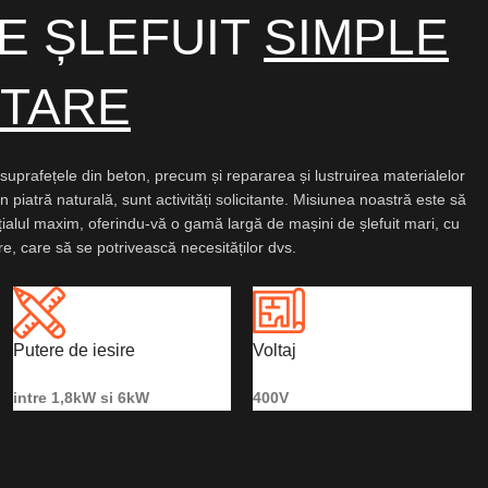
DE ȘLEFUIT
SIMPLE
ETARE
a suprafețele din beton, precum și repararea și lustruirea materialelor
n piatră naturală, sunt activități solicitante. Misiunea noastră este să
ialul maxim, oferindu-vă o gamă largă de mașini de șlefuit mari, cu
are, care să se potrivească necesităților dvs.
Putere de iesire
Voltaj
intre 1,8kW si 6kW
400V