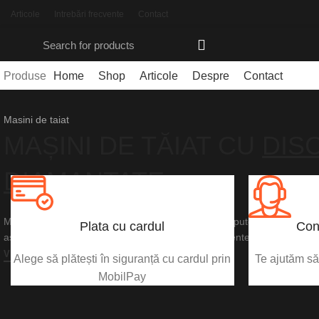
Articole
Intrebări frecvente
Contact
Produse
Home
Shop
Articole
Despre
Contact
Masini de taiat
MAȘINI DE TĂIAT CU
DIS
DIAMANTATE
Mașina de tăiat de mare putere pe acumulator are puterea și perform
Plata cu cardul
Con
așteptați de la mașinile de tăiat pe benzină echivalente.
VEZI PRODUSUL
Alege să plătești în siguranță cu cardul prin
Te ajutăm să 
MobilPay