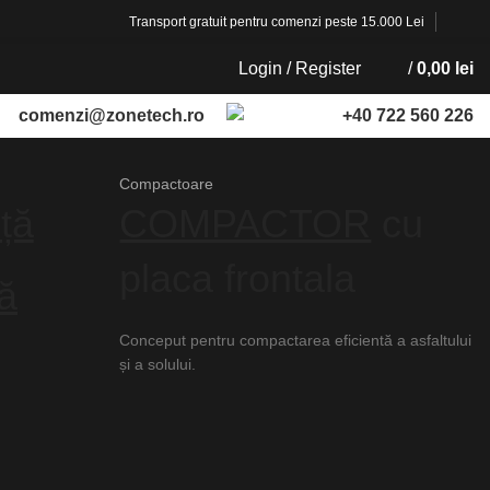
Transport gratuit pentru comenzi peste 15.000 Lei
Login / Register
/
0,00
lei
comenzi@zonetech.ro
+40 722 560 226
Compactoare
ță
COMPACTOR
cu
placa frontala
tă
Conceput pentru compactarea eficientă a asfaltului
și a solului.