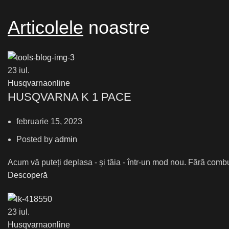
Articolele
noastre
23
iul.
Husqvarnaonline
HUSQVARNA K 1 PACE
februarie 15, 2023
Posted by
admin
Acum vă puteți deplasa - și tăia - într-un mod nou. Fără combu
Descoperă
23
iul.
Husqvarnaonline