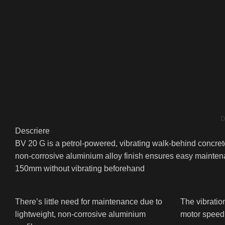
D
Descriere
BV 20 G is a petrol-powered, vibrating walk-behind concrete
non-corrosive aluminium alloy finish ensures easy maintenanc
150mm without vibrating beforehand
There’s little need for maintenance due to
The vibratio
lightweight, non-corrosive aluminium
motor speed 