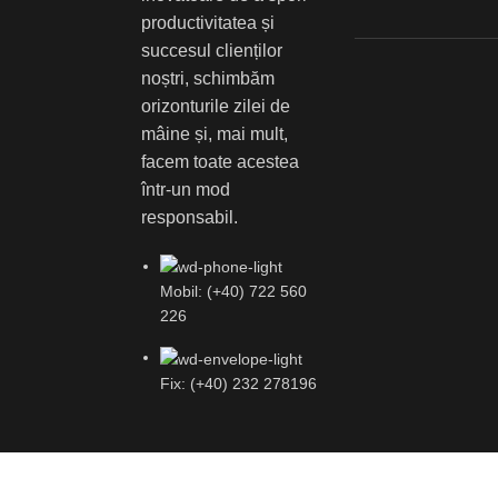
productivitatea și
succesul clienților
noștri, schimbăm
orizonturile zilei de
mâine și, mai mult,
facem toate acestea
într-un mod
responsabil.
Mobil: (+40) 722 560
226
Fix: (+40) 232 278196