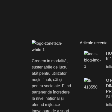
Articole recente
HU
K 
Credem în modalități
iul
sustenabile de lucru,
atât pentru utilizatorii
noștri finali, cât și
О 
pentru societate. Fiind
DI
PR
partener de încredere
SU
la nivel național și
oferind mijloace
iul
inovatoare de a spori