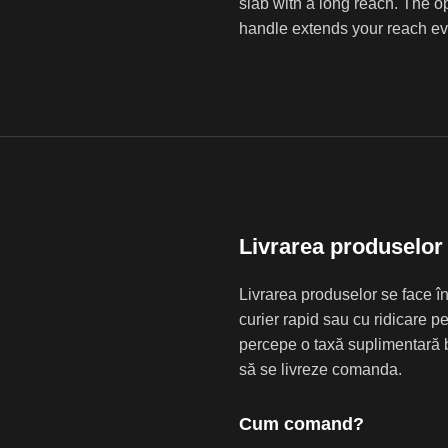
slab with a long reach. The op
handle extends your reach eve
Livrarea produselor
Livrarea produselor se face în
curier rapid sau cu ridicare 
percepe o taxă suplimentară b
să se livreze comanda.
Cum comand?