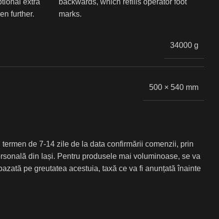
tional extra
backwards, which refills operator foot
n further.
marks.
34000 g
500 × 540 mm
 termen de 7-14 zile de la data confirmării comenzii, prin
personală din Iași. Pentru produsele mai voluminoase, se va
azată pe greutatea acestuia, taxă ce va fi anunțată înainte