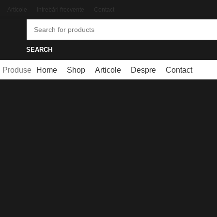
Articole
Intrebări frecvente
Contact
SEARCH
Produse
Home
Shop
Articole
Despre
Contact
Click to enlarge