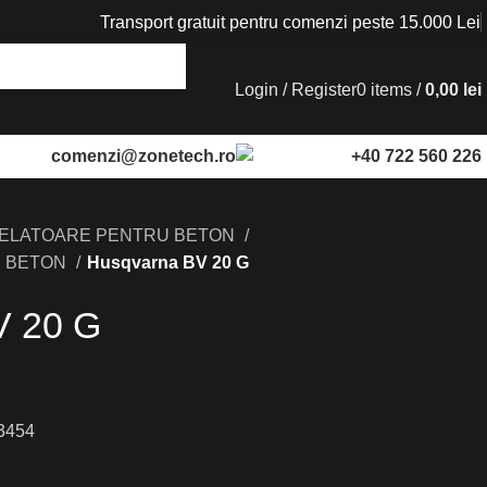
Transport gratuit pentru comenzi peste 15.000 Lei
Login / Register
0
items
/
0,00
lei
comenzi@zonetech.ro
+40 722 560 226
VELATOARE PENTRU BETON
E BETON
Husqvarna BV 20 G
V 20 G
3454