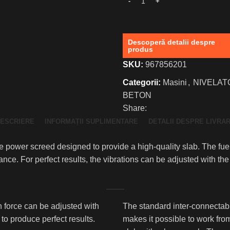
Descoperă detalii despre
produs
SKU:
967856201
Categorii:
Masini
,
NIVELAT
BETON
Share:
ESCRIERE
INFORMAȚII SUPLIMENTARE
DETALII DESPRE LIVRA
 power screed designed to provide a high-quality slab. The fuel
e. For perfect results, the vibrations can be adjusted with the 
n force can be adjusted with
The standard inter-connectab
to produce perfect results.
makes it possible to work fro