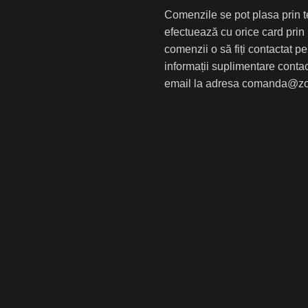
Comenzile se pot plasa prin tel
efectuează cu orice card prin
comenzii o să fiți contactat p
informații suplimentare conta
email la adresa comanda@zo