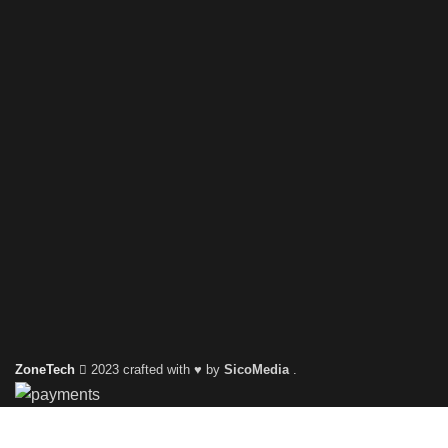
ZoneTech
2023 crafted with ♥ by
SicoMedia
.
Shop
0
items
Cart