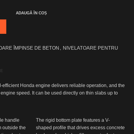
ADAUGĂ ÎN COȘ
OARE ÎMPINSE DE BETON
,
NIVELATOARE PENTRU
RE
-efficient Honda engine delivers reliable operation, and the
engine speed. It can be used directly on thin slabs up to
le handle
The rigid bottom plate features a V-
m outside the
shaped profile that drives excess concrete