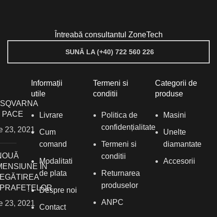
Întreabă consultantul ZoneTech
SUNĂ LA (+40) 722 560 226
Informații
Termeni si
Categorii de
utile
conditii
produse
SQVARNA
1 PACE
Livrare
Politica de
Masini
confidențialitate
ie 23, 2021
Cum
Unelte
comand
Termeni si
diamantate
NOUĂ
conditii
Modalitati
Accesorii
MENSIUNE ÎN
de plata
Returnarea
EGĂTIREA
produselor
PRAFEȚELOR
Despre noi
ANPC
ie 23, 2021
Contact