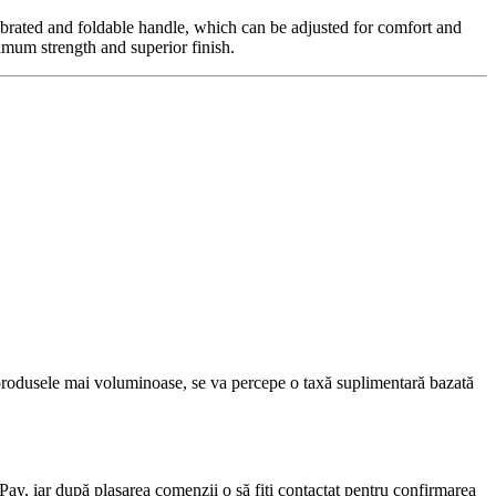
vibrated and foldable handle, which can be adjusted for comfort and
imum strength and superior finish.
u produsele mai voluminoase, se va percepe o taxă suplimentară bazată
lPay, iar după plasarea comenzii o să fiți contactat pentru confirmarea