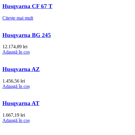
Husqvarna CF 67 T
Citește mai mult
Husqvarna BG 245
12.174,89
lei
Adaugă în coș
Husqvarna AZ
1.456,56
lei
Adaugă în coș
Husqvarna AT
1.667,19
lei
Adaugă în coș