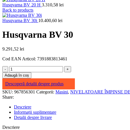
Husqvarna BV 20 H
3.310,58
lei
Back to products
Husqvarna BV 30i
10.400,60
lei
Husqvarna BV 30
9.291,52
lei
Cod EAN Articol: 7391883813461
Cantitate
Husqvarna
Adaugă în coș
BV
Descoperă detalii despre produs
30
SKU:
967856301
Categorii:
Masini
,
NIVELATOARE ÎMPINSE D
Share:
Descriere
Informații suplimentare
Detalii despre livrare
Descriere