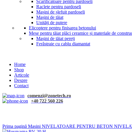
Scarificatoare pentru pardoseli
Raclete pentru pardoseli
Mașini de șlefuit pardoseli
Mașini de tăiat
Unități de putere
Elicoptere pentru finisarea betonului
Mese pentru tăiat plăci ceramice și materiale de construc
Mașini de tăiat pereți
Ferăstraie cu cablu diamantat
Home
Shop
Articole
Despre
Contact
comenzi@zonetech.ro
+40 722 560 226
Click to enlarge
Prima pagină
Masini
NIVELATOARE PENTRU BETON
NIVELA