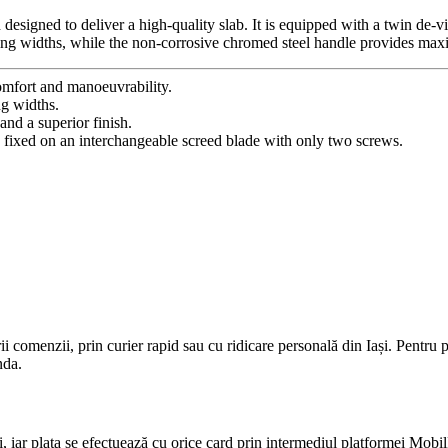
designed to deliver a high-quality slab. It is equipped with a twin de-
king widths, while the non-corrosive chromed steel handle provides max
omfort and manoeuvrability.
ng widths.
nd a superior finish.
 is fixed on an interchangeable screed blade with only two screws.
rii comenzii, prin curier rapid sau cu ridicare personală din Iași. Pentr
nda.
i, iar plata se efectuează cu orice card prin intermediul platformei Mobi