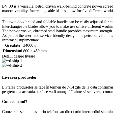
BV 30 is a versatile, petrol-driven walk-behind concrete power screed 
manoeuvrability. Interchangeable blades allow for five different wor
The twin de-vibrated and foldable handle can be easily adjusted for c
Interchangeable blades allow you to make use of five different worki
The non-corrosive, chromed steel handle provides maximum strength a
As part of the user- and service-friendly design, the petrol drive unit
Informații suplimentare
Greutate
34000 g
Dimensiuni
800 × 450 mm
Detalii despre livrare
Livrarea produselor
Livrarea produselor se face în termen de 7-14 zile de la data confirmă
pe greutatea acestuia, taxă ce va fi anunțată înainte să se livreze coma
Cum comand?
Comenzile se pot plasa prin telefon sau direct prin intermediul site-ulu