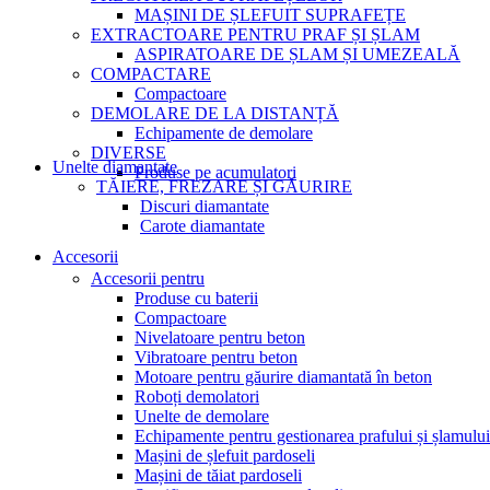
MAȘINI DE ȘLEFUIT SUPRAFEȚE
EXTRACTOARE PENTRU PRAF ȘI ȘLAM
ASPIRATOARE DE ȘLAM ȘI UMEZEALĂ
COMPACTARE
Compactoare
DEMOLARE DE LA DISTANȚĂ
Echipamente de demolare
DIVERSE
Unelte diamantate
Produse pe acumulatori
TĂIERE, FREZARE ȘI GĂURIRE
Discuri diamantate
Carote diamantate
Accesorii
Accesorii pentru
Produse cu baterii
Compactoare
Nivelatoare pentru beton
Vibratoare pentru beton
Motoare pentru găurire diamantată în beton
Roboți demolatori
Unelte de demolare
Echipamente pentru gestionarea prafului și șlamului
Mașini de șlefuit pardoseli
Mașini de tăiat pardoseli