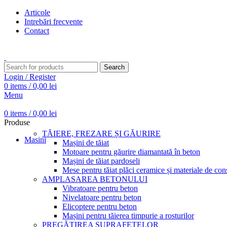
Articole
Intrebări frecvente
Contact
Transport gratuit pentru comenzi peste 15.000 Lei
Search
Login / Register
0
items
/
0,00
lei
Menu
0
items
/
0,00
lei
Produse
TĂIERE, FREZARE ȘI GĂURIRE
Masini
Mașini de tăiat
Motoare pentru găurire diamantată în beton
Mașini de tăiat pardoseli
Mese pentru tăiat plăci ceramice și materiale de cons
AMPLASAREA BETONULUI
Vibratoare pentru beton
Nivelatoare pentru beton
Elicoptere pentru beton
Mașini pentru tăierea timpurie a rosturilor
PREGĂTIREA SUPRAFEȚELOR