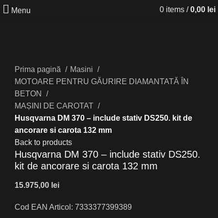
0
items
/
0,00
lei
Menu
Click to enlarge
Prima pagină
Masini
MOTOARE PENTRU GĂURIRE DIAMANTATĂ ÎN
BETON
MAȘINI DE CAROTAT
Husqvarna DM 370 – include stativ DS250. kit de
ancorare si carota 132 mm
Back to products
Husqvarna DM 370 – include stativ DS250.
kit de ancorare si carota 132 mm
lei
Cod EAN Articol: 7333377399389