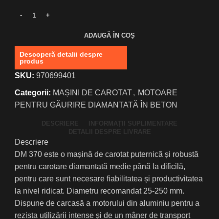
ADAUGĂ ÎN COȘ
Descoperă detalii despre
produs
SKU:
970699401
Categorii:
MAȘINI DE CAROTAT
,
MOTOARE
PENTRU GĂURIRE DIAMANTATĂ ÎN BETON
DESCRIERE
INFORMAȚII SUPLIMENTARE
DETALII DESPRE LIVRARE
Descriere
DM 370 este o mașină de carotat puternică și robustă
pentru carotare diamantată medie până la dificilă,
pentru care sunt necesare fiabilitatea și productivitatea
la nivel ridicat. Diametru recomandat 25-250 mm.
Dispune de carcasă a motorului din aluminiu pentru a
rezista utilizării intense și de un mâner de transport