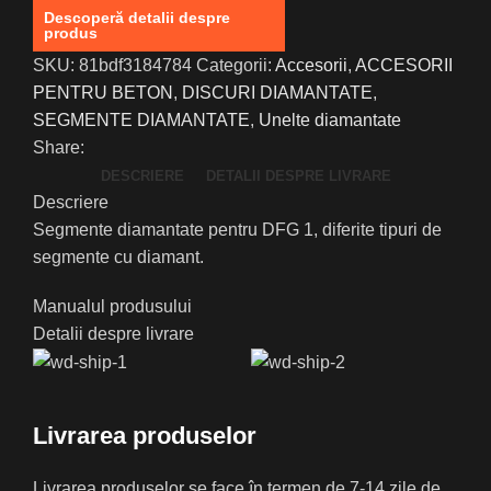
1
Descoperă detalii despre
produs
SKU:
81bdf3184784
Categorii:
Accesorii
,
ACCESORII
PENTRU BETON
,
DISCURI DIAMANTATE
,
SEGMENTE DIAMANTATE
,
Unelte diamantate
Share:
DESCRIERE
DETALII DESPRE LIVRARE
Descriere
Segmente diamantate pentru DFG 1, diferite tipuri de
segmente cu diamant.
Manualul produsului
Detalii despre livrare
Livrarea produselor
Livrarea produselor se face în termen de 7-14 zile de