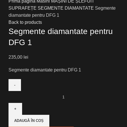
Prima pagină
Masini
MAȘINI DE ȘLEFUIT
SUPRAFEȚE
SEGMENTE DIAMANTATE
Segmente
diamantate pentru DFG 1
Back to products
Segmente diamantate pentru
DFG 1
235,00
lei
Segmente diamantate pentru DFG 1
Cantitate
Segmente
diamantate
pentru
ADAUGĂ ÎN COȘ
DFG