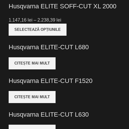
Husqvarna ELITE SOFF-CUT XL 2000
Interval
1.147,16
lei
–
2.238,39
lei
de
SELECTEAZĂ OPȚIUNILE
prețuri:
1.147,16 lei
Husqvarna ELITE-CUT L680
până
la
2.238,39 lei
CITEȘTE MAI MULT
Husqvarna ELITE-CUT F1520
CITEȘTE MAI MULT
Husqvarna ELITE-CUT L630