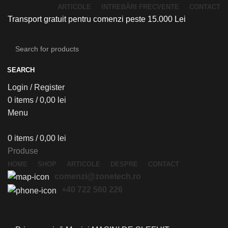
ARTICOLE
INTREBĂRI FRECVENTE
CONTACT
Transport gratuit pentru comenzi peste 15.000 Lei
SEARCH
Login / Register
0
items
/
0,00
lei
Menu
0
items
/
0,00
lei
Produse
HOME
SHOP
ARTICOLE
DESPRE
CONTACT
comenzi@zonetech.ro
+40 722 560 226
Click to enlarge