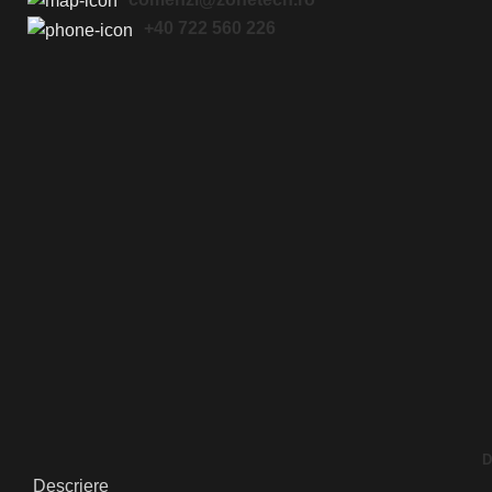
+40 722 560 226
Click to enlarge
D
Descriere