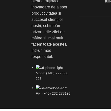
oferind mijloace
iul
inovatoare de a spori
productivitatea și
succesul clienților
noștri, schimbăm
orizonturile zilei de
mâine și, mai mult,
facem toate acestea
într-un mod
responsabil.
Mobil: (+40) 722 560
226
Fix: (+40) 232 278196