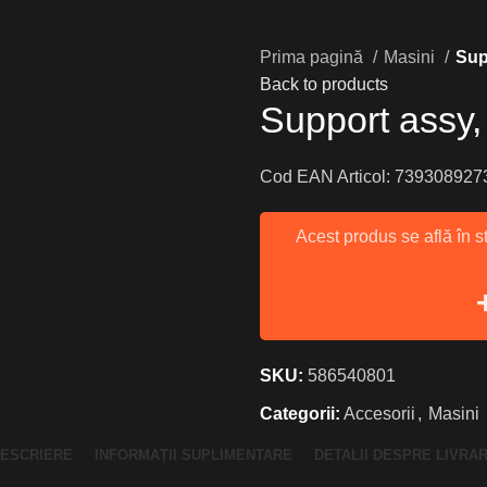
Prima pagină
Masini
Sup
Back to products
Support assy
Cod EAN Articol: 739308927
Acest produs se află în s
SKU:
586540801
Categorii:
Accesorii
,
Masini
ESCRIERE
INFORMAȚII SUPLIMENTARE
DETALII DESPRE LIVRA