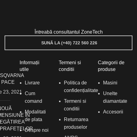
Întreabă consultantul ZoneTech
SUNĂ LA (+40) 722 560 226
Informații
Termeni si
Categorii de
utile
conditii
produse
SQVARNA
1 PACE
Livrare
Politica de
Masini
confidențialitate
ie 23, 2021
Cum
Unelte
comand
Termeni si
diamantate
NOUĂ
conditii
Modalitati
Accesorii
MENSIUNE ÎN
de plata
Returnarea
EGĂTIREA
produselor
PRAFEȚELOR
Despre noi