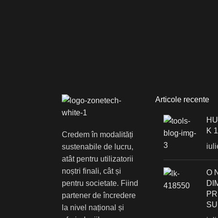
Articole recente
HU
K 
Credem în modalități
iul
sustenabile de lucru,
atât pentru utilizatorii
noștri finali, cât și
О 
pentru societate. Fiind
DI
PR
partener de încredere
SU
la nivel național și