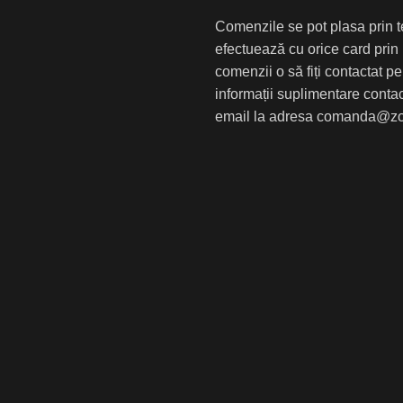
Comenzile se pot plasa prin tel
efectuează cu orice card prin
comenzii o să fiți contactat p
informații suplimentare conta
email la adresa comanda@zo