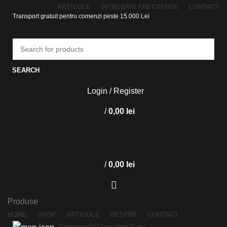
ARTICOLE
INTREBĂRI FRECVENTE
CONTACT
Transport gratuit pentru comenzi peste 15.000 Lei
SEARCH
Login / Register
/
0,00
lei
/
0,00
lei
Produse
HOME
SHOP
ARTICOLE
DESPRE
CONTACT
comenzi@zonetech.ro