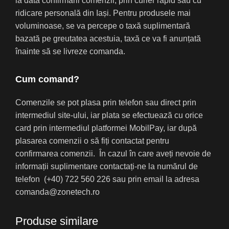
la data confirmării comenzii, prin curier rapid sau cu
ridicare personală din Iași. Pentru produsele mai
voluminoase, se va percepe o taxă suplimentară
bazată pe greutatea acestuia, taxă ce va fi anunțată
înainte să se livreze comanda.
Cum comand?
Comenzile se pot plasa prin telefon sau direct prin
intermediul site-ului, iar plata se efectuează cu orice
card prin intermediul platformei MobilPay, iar după
plasarea comenzii o să fiți contactat pentru
confirmarea comenzii. În cazul în care aveți nevoie de
informații suplimentare contactați-ne la numărul de
telefon (+40) 722 560 226 sau prin email la adresa
comanda@zonetech.ro
Produse similare