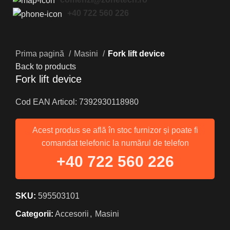
+40 722 560 226
Click to enlarge
Prima pagină
Masini
Fork lift device
Back to products
Fork lift device
Cod EAN Articol: 7392930118980
Acest produs se află în stoc furnizor și poate fi
comandat telefonic la numărul de telefon
+40 722 560 226
SKU:
595503101
Categorii:
Accesorii
,
Masini