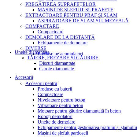
PREGĂTIREA SUPRAFEȚELOR
MAȘINI DE ȘLEFUIT SUPRAFEȚE
EXTRACTOARE PENTRU PRAF ȘI ȘLAM
ASPIRATOARE DE ȘLAM ȘI UMEZEALĂ
COMPACTARE
Compactoare
DEMOLARE DE LA DISTANȚĂ
Echipamente de demolare
DIVERSE
Unelte diamantate
Produse pe acumulatori
TĂIERE, FREZARE ȘI GĂURIRE
Discuri diamantate
Carote diamantate
Accesorii
Accesorii pentru
Produse cu baterii
Compactoare
Nivelatoare pentru beton
Vibratoare pentru beton
Motoare pentru găurire diamantată în beton
Roboți demolatori
Unelte de demolare
Echipamente pentru gestionarea prafului și șlamului
Mașini de șlefuit pardoseli