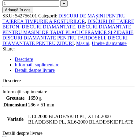
Adaugă în coș
SKU:
542756101
Categorii:
DISCURI DE MAȘINI PENTRU
TĂIEREA TIMPURIE A ROSTURILOR
,
DISCURI DE TĂIERE
BETON
,
DISCURI DIAMANTATE
,
DISCURI DIAMANTATE
PENTRU MAȘINI DE TĂIAT PLĂCI CERAMICE ȘI ZIDĂRIE
,
DISCURI DIAMANTATE PENTRU PARDOSELI
,
DISCURI
DIAMANTATE PENTRU ZIDURI
,
Masini
,
Unelte diamantate
Share:
Descriere
Informații suplimentare
Detalii despre livrare
Descriere
Informații suplimentare
Greutate
1650 g
Dimensiuni
286 × 51 mm
L10-2000 BLADE/SKID PL, XL14-2000
Variatie
BLADE/SKID PL, XL6-2000 BLADE/SKIDPLATE
Detalii despre livrare