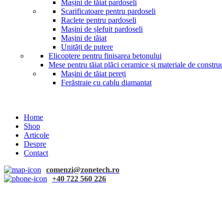
Mașini de tăiat pardoseli
Scarificatoare pentru pardoseli
Raclete pentru pardoseli
Mașini de șlefuit pardoseli
Mașini de tăiat
Unități de putere
Elicoptere pentru finisarea betonului
Mese pentru tăiat plăci ceramice și materiale de construc
Mașini de tăiat pereți
Ferăstraie cu cablu diamantat
Home
Shop
Articole
Despre
Contact
comenzi@zonetech.ro
+40 722 560 226