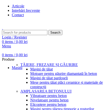
Articole
Intrebări frecvente
Contact
Transport gratuit pentru comenzi peste 15.000 Lei
Search
Login / Register
0
items
/
0,00
lei
Menu
0
items
/
0,00
lei
Produse
TĂIERE, FREZARE ȘI GĂURIRE
Masini
Mașini de tăiat
Motoare pentru găurire diamantată în beton
Mașini de tăiat pardoseli
Mese pentru tăiat plăci ceramice și materiale de
construcții
AMPLASAREA BETONULUI
Vibratoare pentru beton
Nivelatoare pentru beton
Elicoptere pentru beton
Mașini pentru tăierea timpurie a rosturilor