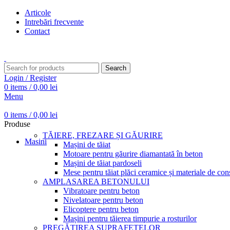
Articole
Intrebări frecvente
Contact
Transport gratuit pentru comenzi peste 15.000 Lei
Search
Login / Register
0
items
/
0,00
lei
Menu
0
items
/
0,00
lei
Produse
TĂIERE, FREZARE ȘI GĂURIRE
Masini
Mașini de tăiat
Motoare pentru găurire diamantată în beton
Mașini de tăiat pardoseli
Mese pentru tăiat plăci ceramice și materiale de cons
AMPLASAREA BETONULUI
Vibratoare pentru beton
Nivelatoare pentru beton
Elicoptere pentru beton
Mașini pentru tăierea timpurie a rosturilor
PREGĂTIREA SUPRAFEȚELOR