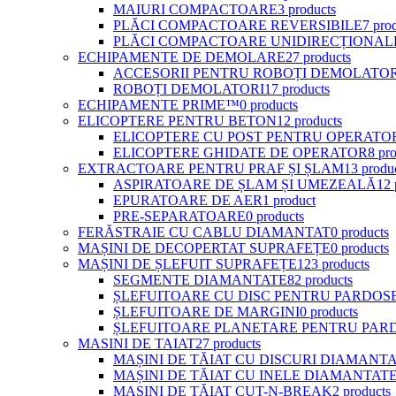
MAIURI COMPACTOARE
3 products
PLĂCI COMPACTOARE REVERSIBILE
7 pro
PLĂCI COMPACTOARE UNIDIRECȚIONAL
ECHIPAMENTE DE DEMOLARE
27 products
ACCESORII PENTRU ROBOȚI DEMOLATOR
ROBOȚI DEMOLATORI
17 products
ECHIPAMENTE PRIME™
0 products
ELICOPTERE PENTRU BETON
12 products
ELICOPTERE CU POST PENTRU OPERATO
ELICOPTERE GHIDATE DE OPERATOR
8 pr
EXTRACTOARE PENTRU PRAF ȘI ȘLAM
13 produ
ASPIRATOARE DE ȘLAM ȘI UMEZEALĂ
12 
EPURATOARE DE AER
1 product
PRE-SEPARATOARE
0 products
FERĂSTRAIE CU CABLU DIAMANTAT
0 products
MAȘINI DE DECOPERTAT SUPRAFEȚE
0 products
MAȘINI DE ȘLEFUIT SUPRAFEȚE
123 products
SEGMENTE DIAMANTATE
82 products
ȘLEFUITOARE CU DISC PENTRU PARDOS
ȘLEFUITOARE DE MARGINI
0 products
ȘLEFUITOARE PLANETARE PENTRU PAR
MASINI DE TAIAT
27 products
MAȘINI DE TĂIAT CU DISCURI DIAMANT
MAȘINI DE TĂIAT CU INELE DIAMANTAT
MAȘINI DE TĂIAT CUT-N-BREAK
2 products