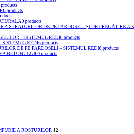
 products
OR
0 products
roducts
NATURALĂ
0 products
E A STRATURILOR DE PE PARDOSELI ȘI DE PREGĂTIRE A 
ELILOR – SISTEMUL REDI
8 products
 SISTEMUL REDI
6 products
ILOR DE PE PARDOSELI – SISTEMUL REDI
8 products
REA BETONULUI
60 products
IMPURIE A ROSTURILOR
12