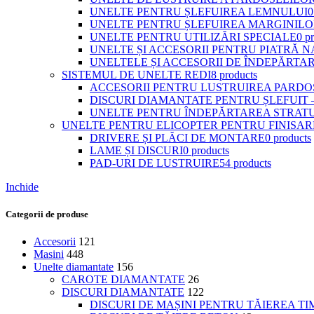
UNELTE PENTRU ȘLEFUIREA LEMNULUI
0
UNELTE PENTRU ȘLEFUIREA MARGINIL
UNELTE PENTRU UTILIZĂRI SPECIALE
0 p
UNELTE ȘI ACCESORII PENTRU PIATRĂ 
UNELTELE ȘI ACCESORII DE ÎNDEPĂRTAR
SISTEMUL DE UNELTE REDI
8 products
ACCESORII PENTRU LUSTRUIREA PARDOS
DISCURI DIAMANTATE PENTRU ȘLEFUIT –
UNELTE PENTRU ÎNDEPĂRTAREA STRATUR
UNELTE PENTRU ELICOPTER PENTRU FINISA
DRIVERE ȘI PLĂCI DE MONTARE
0 products
LAME ȘI DISCURI
0 products
PAD-URI DE LUSTRUIRE
54 products
Inchide
Categorii de produse
Accesorii
121
Masini
448
Unelte diamantate
156
CAROTE DIAMANTATE
26
DISCURI DIAMANTATE
122
DISCURI DE MAȘINI PENTRU TĂIEREA T