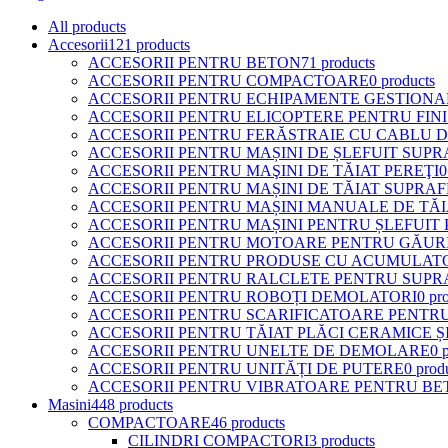
All
products
Accesorii
121 products
ACCESORII PENTRU BETON
71 products
ACCESORII PENTRU COMPACTOARE
0 products
ACCESORII PENTRU ECHIPAMENTE GESTIONAR
ACCESORII PENTRU ELICOPTERE PENTRU FIN
ACCESORII PENTRU FERĂSTRAIE CU CABLU 
ACCESORII PENTRU MAȘINI DE ȘLEFUIT SUPR
ACCESORII PENTRU MAŞINI DE TĂIAT PEREŢI
0
ACCESORII PENTRU MAȘINI DE TĂIAT SUPRA
ACCESORII PENTRU MAȘINI MANUALE DE TĂI
ACCESORII PENTRU MAȘINI PENTRU ȘLEFUIT
ACCESORII PENTRU MOTOARE PENTRU GĂUR
ACCESORII PENTRU PRODUSE CU ACUMULAT
ACCESORII PENTRU RALCLETE PENTRU SUPR
ACCESORII PENTRU ROBOȚI DEMOLATORI
0 pr
ACCESORII PENTRU SCARIFICATOARE PENTR
ACCESORII PENTRU TĂIAT PLĂCI CERAMICE Ș
ACCESORII PENTRU UNELTE DE DEMOLARE
0 
ACCESORII PENTRU UNITĂȚI DE PUTERE
0 prod
ACCESORII PENTRU VIBRATOARE PENTRU BE
Masini
448 products
COMPACTOARE
46 products
CILINDRI COMPACTORI
3 products