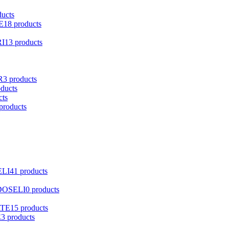
ducts
E
18 products
I
13 products
R
3 products
oducts
cts
products
ELI
41 products
DOSELI
0 products
ATE
15 products
E
3 products