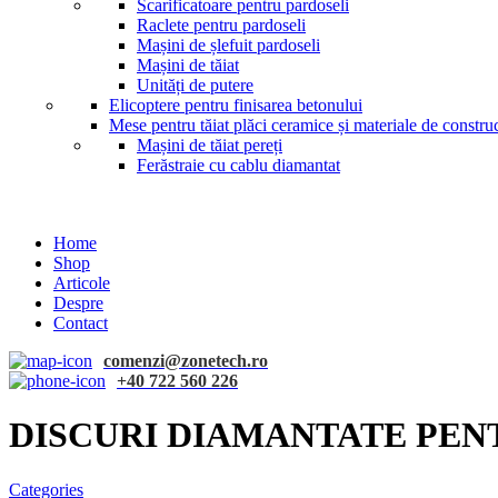
Scarificatoare pentru pardoseli
Raclete pentru pardoseli
Mașini de șlefuit pardoseli
Mașini de tăiat
Unități de putere
Elicoptere pentru finisarea betonului
Mese pentru tăiat plăci ceramice și materiale de construc
Mașini de tăiat pereți
Ferăstraie cu cablu diamantat
Home
Shop
Articole
Despre
Contact
comenzi@zonetech.ro
+40 722 560 226
DISCURI DIAMANTATE PENT
Categories