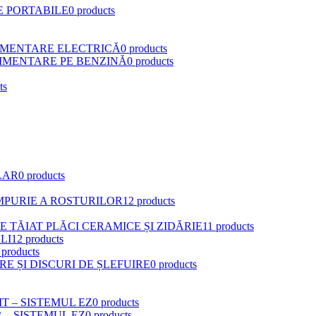
E PORTABILE
0 products
LIMENTARE ELECTRICĂ
0 products
LIMENTARE PE BENZINĂ
0 products
ts
LAR
0 products
IMPURIE A ROSTURILOR
12 products
 TĂIAT PLĂCI CERAMICE ȘI ZIDĂRIE
11 products
LI
12 products
 products
E ȘI DISCURI DE ȘLEFUIRE
0 products
T – SISTEMUL EZ
0 products
 – SISTEMUL EZ
0 products