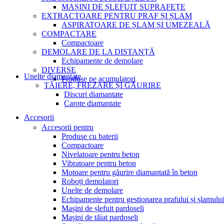
MAȘINI DE ȘLEFUIT SUPRAFEȚE
EXTRACTOARE PENTRU PRAF ȘI ȘLAM
ASPIRATOARE DE ȘLAM ȘI UMEZEALĂ
COMPACTARE
Compactoare
DEMOLARE DE LA DISTANȚĂ
Echipamente de demolare
DIVERSE
Unelte diamantate
Produse pe acumulatori
TĂIERE, FREZARE ȘI GĂURIRE
Discuri diamantate
Carote diamantate
Accesorii
Accesorii pentru
Produse cu baterii
Compactoare
Nivelatoare pentru beton
Vibratoare pentru beton
Motoare pentru găurire diamantată în beton
Roboți demolatori
Unelte de demolare
Echipamente pentru gestionarea prafului și șlamului
Mașini de șlefuit pardoseli
Mașini de tăiat pardoseli