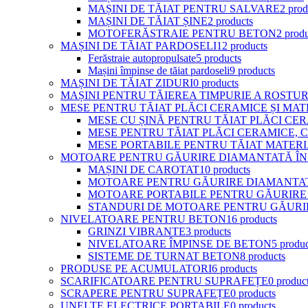
MAȘINI DE TĂIAT PENTRU SALVARE
2 prod
MAȘINI DE TĂIAT ȘINE
2 products
MOTOFERĂSTRAIE PENTRU BETON
2 prod
MAȘINI DE TĂIAT PARDOSELI
12 products
Ferăstraie autopropulsate
5 products
Mașini împinse de tăiat pardoseli
9 products
MAȘINI DE TĂIAT ZIDURI
0 products
MAȘINI PENTRU TĂIEREA TIMPURIE A ROSTU
MESE PENTRU TĂIAT PLĂCI CERAMICE ȘI MAT
MESE CU ȘINĂ PENTRU TĂIAT PLĂCI CE
MESE PENTRU TĂIAT PLĂCI CERAMICE, 
MESE PORTABILE PENTRU TĂIAT MATERI
MOTOARE PENTRU GĂURIRE DIAMANTATĂ ÎN
MAȘINI DE CAROTAT
10 products
MOTOARE PENTRU GĂURIRE DIAMANTA
MOTOARE PORTABILE PENTRU GĂURIRE
STANDURI DE MOTOARE PENTRU GĂURI
NIVELATOARE PENTRU BETON
16 products
GRINZI VIBRANTE
3 products
NIVELATOARE ÎMPINSE DE BETON
5 produc
SISTEME DE TURNAT BETON
8 products
PRODUSE PE ACUMULATORI
6 products
SCARIFICATOARE PENTRU SUPRAFEȚE
0 produc
SCRAPERE PENTRU SUPRAFEȚE
0 products
UNELTE ELECTRICE PORTABILE
0 products