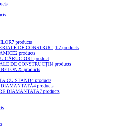
ucts
ucts
RILOR
7 products
ERIALE DE CONSTRUCȚII
7 products
RAMICE
2 products
CU CĂRUCIOR
1 product
ALE DE CONSTRUCȚII
4 products
 BETON
25 products
TĂ CU STAND
4 products
 DIAMANTATĂ
4 products
RE DIAMANTATĂ
7 products
ts
ts