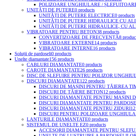
POLIZOARE UNGHIULARE / ȘLEFUITOAR
UNITĂȚI DE PUTERE
0 products
UNITĂȚI DE PUTERE ELECTRICE
0 products
UNITĂȚI DE PUTERE HIDRAULICE CU A
UNITĂȚI DE PUTERE HIDRAULICE, CU A
VIBRATOARE PENTRU BETON
38 products
CONVERTIZOARE DE FRECVENȚĂ
8 produc
VIBRATOARE EXTERNE
14 products
VIBRATOARE INTERNE
16 products
Soluții de pardoseli
0 products
Unelte diamantate
156 products
CABLURI DIAMANTATE
0 products
CAROTE DIAMANTATE
26 products
DISC DE ȘLEFUIRE PENTRU POLIZOR UNGHIU
DISCURI DIAMANTATE
122 products
DISCURI DE MAȘINI PENTRU TĂIEREA T
DISCURI DE TĂIERE BETON
12 products
DISCURI DIAMANTATE PENTRU MAȘINI DE
DISCURI DIAMANTATE PENTRU PARDOSE
DISCURI DIAMANTATE PENTRU ZIDURI
12
DISCURI PENTRU POLIZOARE UNGHIULAR
LANŢURILE DIAMANTATE
0 products
SISTEMUL DE UNELTE EZ
0 products
ACCESORII DIAMANTATE PENTRU ȘLEFUI
UNELTE DE LUSTRUIRE A PARDOSELILOR