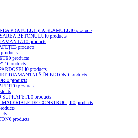
EA PRAFULUI ȘI A ȘLAMULUI
0 products
ISAREA BETONULUI
0 products
DIAMANTAT
0 products
AFEȚE
3 products
 products
FEȚE
0 products
AT
0 products
 PARDOSELI
0 products
IRE DIAMANTATĂ ÎN BETON
0 products
ORI
0 products
AFEȚE
0 products
oducts
U SUPRAFEȚE
0 products
I MATERIALE DE CONSTRUCȚII
0 products
products
ucts
TON
0 products