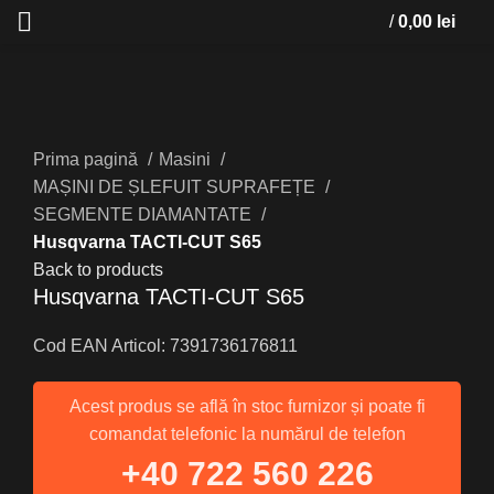
/
0,00
lei
Click to enlarge
Prima pagină
Masini
MAȘINI DE ȘLEFUIT SUPRAFEȚE
SEGMENTE DIAMANTATE
Husqvarna TACTI-CUT S65
Back to products
Husqvarna TACTI-CUT S65
Cod EAN Articol: 7391736176811
Acest produs se află în stoc furnizor și poate fi
comandat telefonic la numărul de telefon
+40 722 560 226