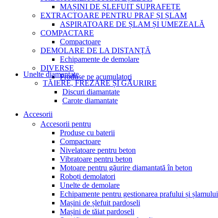
MAȘINI DE ȘLEFUIT SUPRAFEȚE
EXTRACTOARE PENTRU PRAF ȘI ȘLAM
ASPIRATOARE DE ȘLAM ȘI UMEZEALĂ
COMPACTARE
Compactoare
DEMOLARE DE LA DISTANȚĂ
Echipamente de demolare
DIVERSE
Unelte diamantate
Produse pe acumulatori
TĂIERE, FREZARE ȘI GĂURIRE
Discuri diamantate
Carote diamantate
Accesorii
Accesorii pentru
Produse cu baterii
Compactoare
Nivelatoare pentru beton
Vibratoare pentru beton
Motoare pentru găurire diamantată în beton
Roboți demolatori
Unelte de demolare
Echipamente pentru gestionarea prafului și șlamului
Mașini de șlefuit pardoseli
Mașini de tăiat pardoseli