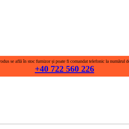
odus se află în stoc furnizor și poate fi comandat telefonic la numărul d
+40 722 560 226