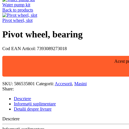
Water pump kit
Back to products
Pivot wheel, slot
Pivot wheel, bearing
Cod EAN Articol: 7393089273018
Acest pr
SKU:
586535801
Categorii:
Accesorii
,
Masini
Share:
Descriere
Informații suplimentare
Detalii despre livrare
Descriere