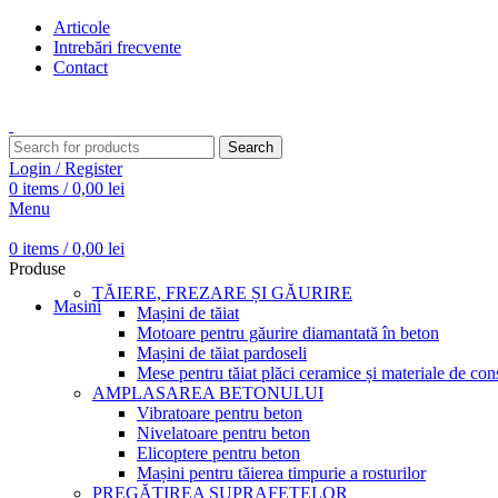
Articole
Intrebări frecvente
Contact
Transport gratuit pentru comenzi peste 15.000 Lei
Search
Login / Register
0
items
/
0,00
lei
Menu
0
items
/
0,00
lei
Produse
TĂIERE, FREZARE ȘI GĂURIRE
Masini
Mașini de tăiat
Motoare pentru găurire diamantată în beton
Mașini de tăiat pardoseli
Mese pentru tăiat plăci ceramice și materiale de cons
AMPLASAREA BETONULUI
Vibratoare pentru beton
Nivelatoare pentru beton
Elicoptere pentru beton
Mașini pentru tăierea timpurie a rosturilor
PREGĂTIREA SUPRAFEȚELOR