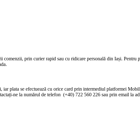
rii comenzii, prin curier rapid sau cu ridicare personală din Iași. Pentr
nda.
i, iar plata se efectuează cu orice card prin intermediul platformei Mobi
ontactați-ne la numărul de telefon (+40) 722 560 226 sau prin email la