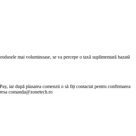
u produsele mai voluminoase, se va percepe o taxă suplimentară bazată
lPay, iar după plasarea comenzii o să fiți contactat pentru confirmarea
 adresa comanda@zonetech.ro