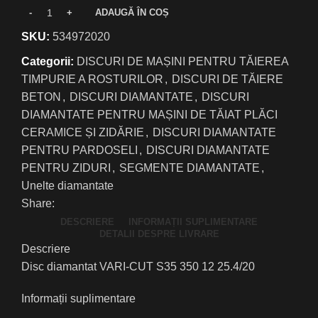
ADAUGĂ ÎN COȘ
SKU:
534972020
Categorii:
DISCURI DE MAȘINI PENTRU TĂIEREA
TIMPURIE A ROSTURILOR
,
DISCURI DE TĂIERE
BETON
,
DISCURI DIAMANTATE
,
DISCURI
DIAMANTATE PENTRU MAȘINI DE TĂIAT PLĂCI
CERAMICE ȘI ZIDĂRIE
,
DISCURI DIAMANTATE
PENTRU PARDOSELI
,
DISCURI DIAMANTATE
PENTRU ZIDURI
,
SEGMENTE DIAMANTATE
,
Unelte diamantate
Share:
DESCRIERE
INFORMAȚII SUPLIMENTARE
DETALII DESPRE LIVRARE
Descriere
Disc diamantat VARI-CUT S35 350 12 25.4/20
Informații suplimentare