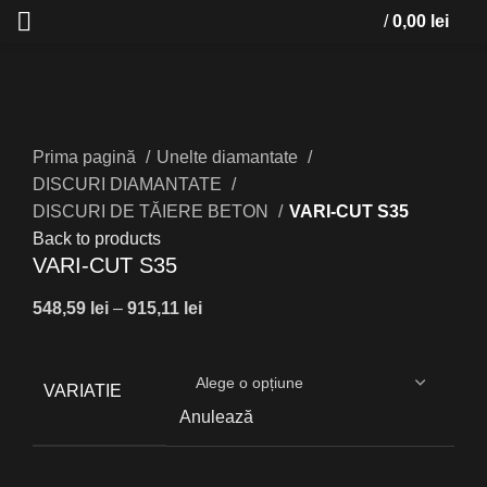
/
0,00
lei
Click to enlarge
Prima pagină
Unelte diamantate
DISCURI DIAMANTATE
DISCURI DE TĂIERE BETON
VARI-CUT S35
Back to products
VARI-CUT S35
Interval
548,59
lei
–
915,11
lei
de
prețuri:
548,59 lei
VARIATIE
până
Anulează
la
915,11 lei