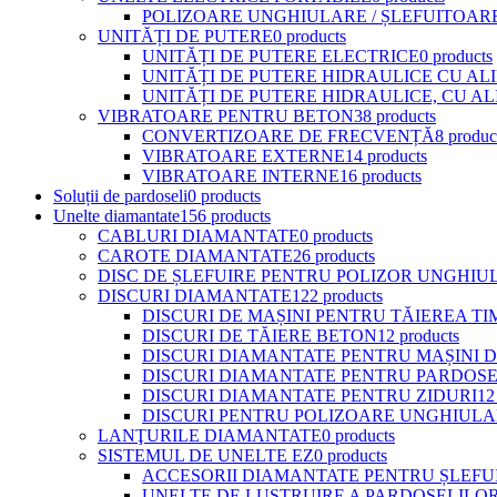
POLIZOARE UNGHIULARE / ȘLEFUITOAR
UNITĂȚI DE PUTERE
0 products
UNITĂȚI DE PUTERE ELECTRICE
0 products
UNITĂȚI DE PUTERE HIDRAULICE CU A
UNITĂȚI DE PUTERE HIDRAULICE, CU A
VIBRATOARE PENTRU BETON
38 products
CONVERTIZOARE DE FRECVENȚĂ
8 produc
VIBRATOARE EXTERNE
14 products
VIBRATOARE INTERNE
16 products
Soluții de pardoseli
0 products
Unelte diamantate
156 products
CABLURI DIAMANTATE
0 products
CAROTE DIAMANTATE
26 products
DISC DE ȘLEFUIRE PENTRU POLIZOR UNGHIU
DISCURI DIAMANTATE
122 products
DISCURI DE MAȘINI PENTRU TĂIEREA T
DISCURI DE TĂIERE BETON
12 products
DISCURI DIAMANTATE PENTRU MAȘINI DE
DISCURI DIAMANTATE PENTRU PARDOSE
DISCURI DIAMANTATE PENTRU ZIDURI
12
DISCURI PENTRU POLIZOARE UNGHIULAR
LANŢURILE DIAMANTATE
0 products
SISTEMUL DE UNELTE EZ
0 products
ACCESORII DIAMANTATE PENTRU ȘLEFUI
UNELTE DE LUSTRUIRE A PARDOSELILOR