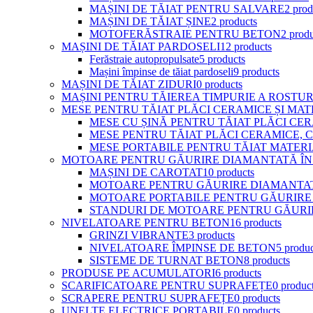
MAȘINI DE TĂIAT PENTRU SALVARE
2 prod
MAȘINI DE TĂIAT ȘINE
2 products
MOTOFERĂSTRAIE PENTRU BETON
2 prod
MAȘINI DE TĂIAT PARDOSELI
12 products
Ferăstraie autopropulsate
5 products
Mașini împinse de tăiat pardoseli
9 products
MAȘINI DE TĂIAT ZIDURI
0 products
MAȘINI PENTRU TĂIEREA TIMPURIE A ROSTU
MESE PENTRU TĂIAT PLĂCI CERAMICE ȘI MAT
MESE CU ȘINĂ PENTRU TĂIAT PLĂCI CE
MESE PENTRU TĂIAT PLĂCI CERAMICE, 
MESE PORTABILE PENTRU TĂIAT MATERI
MOTOARE PENTRU GĂURIRE DIAMANTATĂ ÎN
MAȘINI DE CAROTAT
10 products
MOTOARE PENTRU GĂURIRE DIAMANTA
MOTOARE PORTABILE PENTRU GĂURIRE
STANDURI DE MOTOARE PENTRU GĂURI
NIVELATOARE PENTRU BETON
16 products
GRINZI VIBRANTE
3 products
NIVELATOARE ÎMPINSE DE BETON
5 produc
SISTEME DE TURNAT BETON
8 products
PRODUSE PE ACUMULATORI
6 products
SCARIFICATOARE PENTRU SUPRAFEȚE
0 produc
SCRAPERE PENTRU SUPRAFEȚE
0 products
UNELTE ELECTRICE PORTABILE
0 products