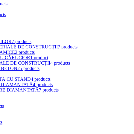
ucts
ucts
RILOR
7 products
ERIALE DE CONSTRUCȚII
7 products
RAMICE
2 products
CU CĂRUCIOR
1 product
ALE DE CONSTRUCȚII
4 products
 BETON
25 products
TĂ CU STAND
4 products
 DIAMANTATĂ
4 products
RE DIAMANTATĂ
7 products
ts
ts