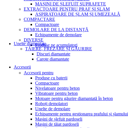
MAȘINI DE ȘLEFUIT SUPRAFEȚE
EXTRACTOARE PENTRU PRAF ȘI ȘLAM
ASPIRATOARE DE ȘLAM ȘI UMEZEALĂ
COMPACTARE
Compactoare
DEMOLARE DE LA DISTANȚĂ
Echipamente de demolare
DIVERSE
Unelte diamantate
Produse pe acumulatori
TĂIERE, FREZARE ȘI GĂURIRE
Discuri diamantate
Carote diamantate
Accesorii
Accesorii pentru
Produse cu baterii
Compactoare
Nivelatoare pentru beton
Vibratoare pentru beton
Motoare pentru găurire diamantată în beton
Roboți demolatori
Unelte de demolare
Echipamente pentru gestionarea prafului și șlamului
Mașini de șlefuit pardoseli
Mașini de tăiat pardoseli