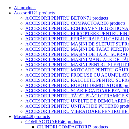
All
products
Accesorii
121 products
ACCESORII PENTRU BETON
71 products
ACCESORII PENTRU COMPACTOARE
0 products
ACCESORII PENTRU ECHIPAMENTE GESTIONAR
ACCESORII PENTRU ELICOPTERE PENTRU FIN
ACCESORII PENTRU FERĂSTRAIE CU CABLU 
ACCESORII PENTRU MAȘINI DE ȘLEFUIT SUPR
ACCESORII PENTRU MAŞINI DE TĂIAT PEREŢI
0
ACCESORII PENTRU MAȘINI DE TĂIAT SUPRA
ACCESORII PENTRU MAȘINI MANUALE DE TĂI
ACCESORII PENTRU MAȘINI PENTRU ȘLEFUIT
ACCESORII PENTRU MOTOARE PENTRU GĂUR
ACCESORII PENTRU PRODUSE CU ACUMULAT
ACCESORII PENTRU RALCLETE PENTRU SUPR
ACCESORII PENTRU ROBOȚI DEMOLATORI
0 pr
ACCESORII PENTRU SCARIFICATOARE PENTR
ACCESORII PENTRU TĂIAT PLĂCI CERAMICE Ș
ACCESORII PENTRU UNELTE DE DEMOLARE
0 
ACCESORII PENTRU UNITĂȚI DE PUTERE
0 prod
ACCESORII PENTRU VIBRATOARE PENTRU BE
Masini
448 products
COMPACTOARE
46 products
CILINDRI COMPACTORI
3 products