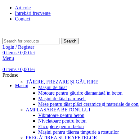
Articole
Intrebări frecvente
Contact
Transport gratuit pentru comenzi peste 15.000 Lei
Search
Login / Register
0
items
/
0,00
lei
Menu
0
items
/
0,00
lei
Produse
TĂIERE, FREZARE ȘI GĂURIRE
Masini
Mașini de tăiat
Motoare pentru găurire diamantată în beton
Mașini de tăiat pardoseli
Mese pentru tăiat plăci ceramice și materiale de cons
AMPLASAREA BETONULUI
Vibratoare pentru beton
Nivelatoare pentru beton
Elicoptere pentru beton
Mașini pentru tăierea timpurie a rosturilor
PREGĂTIREA SUPRAFEȚELOR