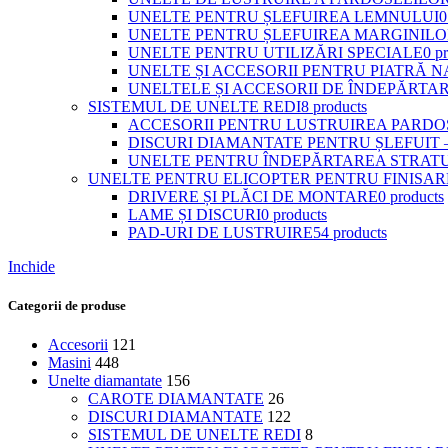
UNELTE PENTRU ȘLEFUIREA LEMNULUI
0
UNELTE PENTRU ȘLEFUIREA MARGINIL
UNELTE PENTRU UTILIZĂRI SPECIALE
0 p
UNELTE ȘI ACCESORII PENTRU PIATRĂ 
UNELTELE ȘI ACCESORII DE ÎNDEPĂRTAR
SISTEMUL DE UNELTE REDI
8 products
ACCESORII PENTRU LUSTRUIREA PARDOS
DISCURI DIAMANTATE PENTRU ȘLEFUIT –
UNELTE PENTRU ÎNDEPĂRTAREA STRATUR
UNELTE PENTRU ELICOPTER PENTRU FINISA
DRIVERE ȘI PLĂCI DE MONTARE
0 products
LAME ȘI DISCURI
0 products
PAD-URI DE LUSTRUIRE
54 products
Inchide
Categorii de produse
Accesorii
121
Masini
448
Unelte diamantate
156
CAROTE DIAMANTATE
26
DISCURI DIAMANTATE
122
SISTEMUL DE UNELTE REDI
8