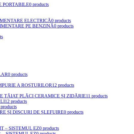
E PORTABILE
0 products
LIMENTARE ELECTRICĂ
0 products
LIMENTARE PE BENZINĂ
0 products
ts
LAR
0 products
IMPURIE A ROSTURILOR
12 products
 TĂIAT PLĂCI CERAMICE ȘI ZIDĂRIE
11 products
LI
12 products
 products
E ȘI DISCURI DE ȘLEFUIRE
0 products
T – SISTEMUL EZ
0 products
 – SISTEMUL EZ
0 products