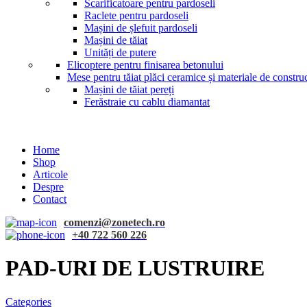
Scarificatoare pentru pardoseli
Raclete pentru pardoseli
Mașini de șlefuit pardoseli
Mașini de tăiat
Unități de putere
Elicoptere pentru finisarea betonului
Mese pentru tăiat plăci ceramice și materiale de construc
Mașini de tăiat pereți
Ferăstraie cu cablu diamantat
Home
Shop
Articole
Despre
Contact
comenzi@zonetech.ro
+40 722 560 226
PAD-URI DE LUSTRUIRE
Categories