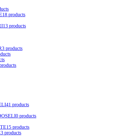
ducts
E
18 products
I
13 products
R
3 products
oducts
cts
products
ELI
41 products
DOSELI
0 products
ATE
15 products
E
3 products