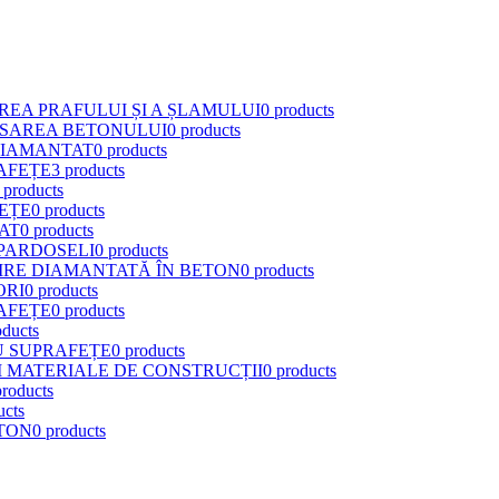
EA PRAFULUI ȘI A ȘLAMULUI
0 products
ISAREA BETONULUI
0 products
DIAMANTAT
0 products
AFEȚE
3 products
 products
FEȚE
0 products
AT
0 products
 PARDOSELI
0 products
IRE DIAMANTATĂ ÎN BETON
0 products
ORI
0 products
AFEȚE
0 products
oducts
U SUPRAFEȚE
0 products
I MATERIALE DE CONSTRUCȚII
0 products
products
ucts
TON
0 products