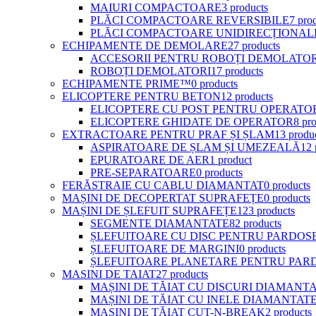
MAIURI COMPACTOARE
3 products
PLĂCI COMPACTOARE REVERSIBILE
7 pro
PLĂCI COMPACTOARE UNIDIRECȚIONAL
ECHIPAMENTE DE DEMOLARE
27 products
ACCESORII PENTRU ROBOȚI DEMOLATOR
ROBOȚI DEMOLATORI
17 products
ECHIPAMENTE PRIME™
0 products
ELICOPTERE PENTRU BETON
12 products
ELICOPTERE CU POST PENTRU OPERATO
ELICOPTERE GHIDATE DE OPERATOR
8 pr
EXTRACTOARE PENTRU PRAF ȘI ȘLAM
13 produ
ASPIRATOARE DE ȘLAM ȘI UMEZEALĂ
12 
EPURATOARE DE AER
1 product
PRE-SEPARATOARE
0 products
FERĂSTRAIE CU CABLU DIAMANTAT
0 products
MAȘINI DE DECOPERTAT SUPRAFEȚE
0 products
MAȘINI DE ȘLEFUIT SUPRAFEȚE
123 products
SEGMENTE DIAMANTATE
82 products
ȘLEFUITOARE CU DISC PENTRU PARDOS
ȘLEFUITOARE DE MARGINI
0 products
ȘLEFUITOARE PLANETARE PENTRU PAR
MASINI DE TAIAT
27 products
MAȘINI DE TĂIAT CU DISCURI DIAMANT
MAȘINI DE TĂIAT CU INELE DIAMANTAT
MAȘINI DE TĂIAT CUT-N-BREAK
2 products