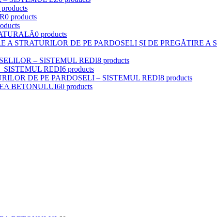
 products
OR
0 products
roducts
NATURALĂ
0 products
E A STRATURILOR DE PE PARDOSELI ȘI DE PREGĂTIRE A 
ELILOR – SISTEMUL REDI
8 products
 SISTEMUL REDI
6 products
ILOR DE PE PARDOSELI – SISTEMUL REDI
8 products
REA BETONULUI
60 products