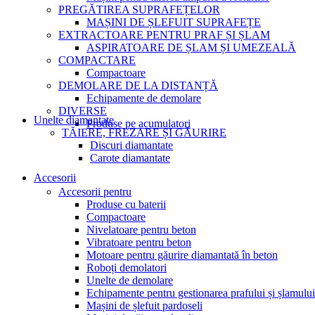
PREGĂTIREA SUPRAFEȚELOR
MAȘINI DE ȘLEFUIT SUPRAFEȚE
EXTRACTOARE PENTRU PRAF ȘI ȘLAM
ASPIRATOARE DE ȘLAM ȘI UMEZEALĂ
COMPACTARE
Compactoare
DEMOLARE DE LA DISTANȚĂ
Echipamente de demolare
DIVERSE
Unelte diamantate
Produse pe acumulatori
TĂIERE, FREZARE ȘI GĂURIRE
Discuri diamantate
Carote diamantate
Accesorii
Accesorii pentru
Produse cu baterii
Compactoare
Nivelatoare pentru beton
Vibratoare pentru beton
Motoare pentru găurire diamantată în beton
Roboți demolatori
Unelte de demolare
Echipamente pentru gestionarea prafului și șlamului
Mașini de șlefuit pardoseli