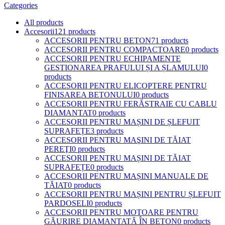
Categories
All
products
Accesorii
121 products
ACCESORII PENTRU BETON
71 products
ACCESORII PENTRU COMPACTOARE
0 products
ACCESORII PENTRU ECHIPAMENTE
GESTIONAREA PRAFULUI ȘI A ȘLAMULUI
0
products
ACCESORII PENTRU ELICOPTERE PENTRU
FINISAREA BETONULUI
0 products
ACCESORII PENTRU FERĂSTRAIE CU CABLU
DIAMANTAT
0 products
ACCESORII PENTRU MAȘINI DE ȘLEFUIT
SUPRAFEȚE
3 products
ACCESORII PENTRU MAŞINI DE TĂIAT
PEREŢI
0 products
ACCESORII PENTRU MAȘINI DE TĂIAT
SUPRAFEȚE
0 products
ACCESORII PENTRU MAȘINI MANUALE DE
TĂIAT
0 products
ACCESORII PENTRU MAȘINI PENTRU ȘLEFUIT
PARDOSELI
0 products
ACCESORII PENTRU MOTOARE PENTRU
GĂURIRE DIAMANTATĂ ÎN BETON
0 products