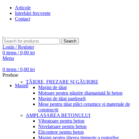
Articole
Intrebări frecvente
Contact
Transport gratuit pentru comenzi peste 15.000 Lei
Search
Login / Register
0
items
/
0,00
lei
Menu
0
items
/
0,00
lei
Produse
TĂIERE, FREZARE ȘI GĂURIRE
Masini
Mașini de tăiat
Motoare pentru găurire diamantată în beton
Mașini de tăiat pardoseli
Mese pentru tăiat plăci ceramice și materiale de
construcții
AMPLASAREA BETONULUI
Vibratoare pentru beton
Nivelatoare pentru beton
Elicoptere pentru beton
Mașini pentru tăierea timpurie a rosturilor