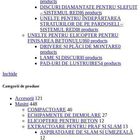
products
DISCURI DIAMANTATE PENTRU ȘLEFUIT
– SISTEMUL REDI
6 products
UNELTE PENTRU ÎNDEPĂRTAREA
STRATURILOR DE PE PARDOSELI –
SISTEMUL REDI
8 products
UNELTE PENTRU ELICOPTER PENTRU
FINISAREA BETONULUI
60 products
DRIVERE ȘI PLĂCI DE MONTARE
0
products
LAME ȘI DISCURI
0 products
PAD-URI DE LUSTRUIRE
54 products
Inchide
Categorii de produse
Accesorii
121
Masini
448
COMPACTOARE
46
ECHIPAMENTE DE DEMOLARE
27
ELICOPTERE PENTRU BETON
12
EXTRACTOARE PENTRU PRAF ȘI ȘLAM
13
ASPIRATOARE DE ȘLAM ȘI UMEZEALĂ
12