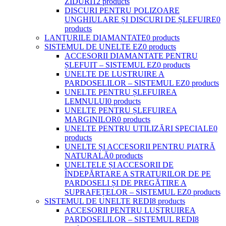
ZIDURI
12 products
DISCURI PENTRU POLIZOARE
UNGHIULARE ȘI DISCURI DE ȘLEFUIRE
0
products
LANŢURILE DIAMANTATE
0 products
SISTEMUL DE UNELTE EZ
0 products
ACCESORII DIAMANTATE PENTRU
ȘLEFUIT – SISTEMUL EZ
0 products
UNELTE DE LUSTRUIRE A
PARDOSELILOR – SISTEMUL EZ
0 products
UNELTE PENTRU ȘLEFUIREA
LEMNULUI
0 products
UNELTE PENTRU ȘLEFUIREA
MARGINILOR
0 products
UNELTE PENTRU UTILIZĂRI SPECIALE
0
products
UNELTE ȘI ACCESORII PENTRU PIATRĂ
NATURALĂ
0 products
UNELTELE ȘI ACCESORII DE
ÎNDEPĂRTARE A STRATURILOR DE PE
PARDOSELI ȘI DE PREGĂTIRE A
SUPRAFEȚELOR – SISTEMUL EZ
0 products
SISTEMUL DE UNELTE REDI
8 products
ACCESORII PENTRU LUSTRUIREA
PARDOSELILOR – SISTEMUL REDI
8