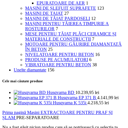
EPURATOARE DE AER
1
MAȘINI DE ȘLEFUIT SUPRAFEȚE
123
MASINI DE TAIAT
27
MAȘINI DE TĂIAT PARDOSELI
12
MAȘINI PENTRU TĂIEREA TIMPURIE A
ROSTURILOR
7
MESE PENTRU TĂIAT PLĂCI CERAMICE ȘI
MATERIALE DE CONSTRUCȚII
7
MOTOARE PENTRU GĂURIRE DIAMANTATĂ
ÎN BETON
25
NIVELATOARE PENTRU BETON
16
PRODUSE PE ACUMULATORI
6
VIBRATOARE PENTRU BETON
38
Unelte diamantate
156
Cele mai căutate produse
Husqvarna BD
10.239,95
lei
Husqvarna EP 371 B
4.141,99
lei
Husqvarna K 535i
4.218,55
lei
Prima pagină
Masini
EXTRACTOARE PENTRU PRAF ȘI
ȘLAM
PRE-SEPARATOARE
Nu a fost găsit niciun produs care să se potrivească cu selecția ta.