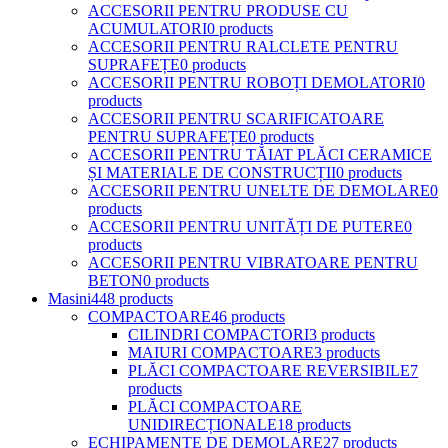
ACCESORII PENTRU PRODUSE CU
ACUMULATORI
0 products
ACCESORII PENTRU RALCLETE PENTRU
SUPRAFEȚE
0 products
ACCESORII PENTRU ROBOȚI DEMOLATORI
0
products
ACCESORII PENTRU SCARIFICATOARE
PENTRU SUPRAFEȚE
0 products
ACCESORII PENTRU TĂIAT PLĂCI CERAMICE
ȘI MATERIALE DE CONSTRUCȚII
0 products
ACCESORII PENTRU UNELTE DE DEMOLARE
0
products
ACCESORII PENTRU UNITĂȚI DE PUTERE
0
products
ACCESORII PENTRU VIBRATOARE PENTRU
BETON
0 products
Masini
448 products
COMPACTOARE
46 products
CILINDRI COMPACTORI
3 products
MAIURI COMPACTOARE
3 products
PLĂCI COMPACTOARE REVERSIBILE
7
products
PLĂCI COMPACTOARE
UNIDIRECȚIONALE
18 products
ECHIPAMENTE DE DEMOLARE
27 products