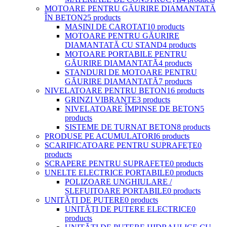
MOTOARE PENTRU GĂURIRE DIAMANTATĂ
ÎN BETON
25 products
MAȘINI DE CAROTAT
10 products
MOTOARE PENTRU GĂURIRE
DIAMANTATĂ CU STAND
4 products
MOTOARE PORTABILE PENTRU
GĂURIRE DIAMANTATĂ
4 products
STANDURI DE MOTOARE PENTRU
GĂURIRE DIAMANTATĂ
7 products
NIVELATOARE PENTRU BETON
16 products
GRINZI VIBRANTE
3 products
NIVELATOARE ÎMPINSE DE BETON
5
products
SISTEME DE TURNAT BETON
8 products
PRODUSE PE ACUMULATORI
6 products
SCARIFICATOARE PENTRU SUPRAFEȚE
0
products
SCRAPERE PENTRU SUPRAFEȚE
0 products
UNELTE ELECTRICE PORTABILE
0 products
POLIZOARE UNGHIULARE /
ȘLEFUITOARE PORTABILE
0 products
UNITĂȚI DE PUTERE
0 products
UNITĂȚI DE PUTERE ELECTRICE
0
products