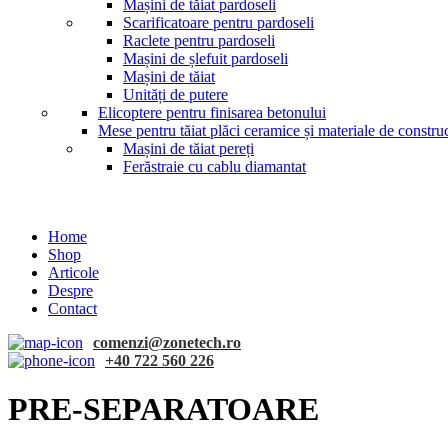
Mașini de tăiat pardoseli
Scarificatoare pentru pardoseli
Raclete pentru pardoseli
Mașini de șlefuit pardoseli
Mașini de tăiat
Unități de putere
Elicoptere pentru finisarea betonului
Mese pentru tăiat plăci ceramice și materiale de construc
Mașini de tăiat pereți
Ferăstraie cu cablu diamantat
Home
Shop
Articole
Despre
Contact
comenzi@zonetech.ro
+40 722 560 226
PRE-SEPARATOARE