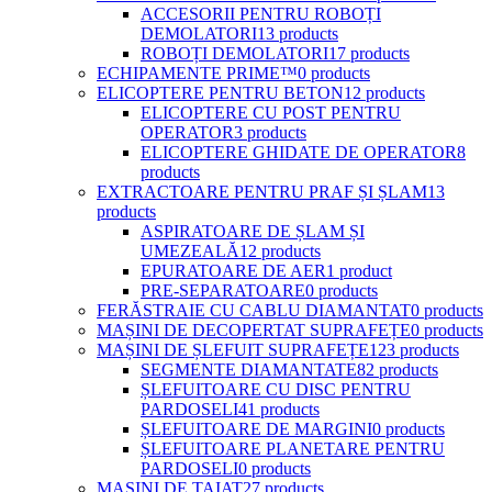
ACCESORII PENTRU ROBOȚI
DEMOLATORI
13 products
ROBOȚI DEMOLATORI
17 products
ECHIPAMENTE PRIME™
0 products
ELICOPTERE PENTRU BETON
12 products
ELICOPTERE CU POST PENTRU
OPERATOR
3 products
ELICOPTERE GHIDATE DE OPERATOR
8
products
EXTRACTOARE PENTRU PRAF ȘI ȘLAM
13
products
ASPIRATOARE DE ȘLAM ȘI
UMEZEALĂ
12 products
EPURATOARE DE AER
1 product
PRE-SEPARATOARE
0 products
FERĂSTRAIE CU CABLU DIAMANTAT
0 products
MAȘINI DE DECOPERTAT SUPRAFEȚE
0 products
MAȘINI DE ȘLEFUIT SUPRAFEȚE
123 products
SEGMENTE DIAMANTATE
82 products
ȘLEFUITOARE CU DISC PENTRU
PARDOSELI
41 products
ȘLEFUITOARE DE MARGINI
0 products
ȘLEFUITOARE PLANETARE PENTRU
PARDOSELI
0 products
MASINI DE TAIAT
27 products