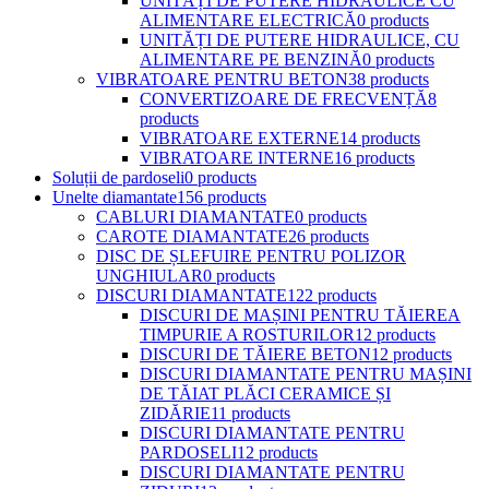
UNITĂȚI DE PUTERE HIDRAULICE CU
ALIMENTARE ELECTRICĂ
0 products
UNITĂȚI DE PUTERE HIDRAULICE, CU
ALIMENTARE PE BENZINĂ
0 products
VIBRATOARE PENTRU BETON
38 products
CONVERTIZOARE DE FRECVENȚĂ
8
products
VIBRATOARE EXTERNE
14 products
VIBRATOARE INTERNE
16 products
Soluții de pardoseli
0 products
Unelte diamantate
156 products
CABLURI DIAMANTATE
0 products
CAROTE DIAMANTATE
26 products
DISC DE ȘLEFUIRE PENTRU POLIZOR
UNGHIULAR
0 products
DISCURI DIAMANTATE
122 products
DISCURI DE MAȘINI PENTRU TĂIEREA
TIMPURIE A ROSTURILOR
12 products
DISCURI DE TĂIERE BETON
12 products
DISCURI DIAMANTATE PENTRU MAȘINI
DE TĂIAT PLĂCI CERAMICE ȘI
ZIDĂRIE
11 products
DISCURI DIAMANTATE PENTRU
PARDOSELI
12 products
DISCURI DIAMANTATE PENTRU