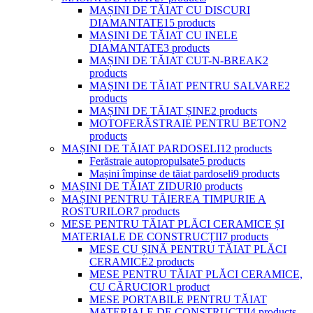
MAȘINI DE TĂIAT CU DISCURI
DIAMANTATE
15 products
MAȘINI DE TĂIAT CU INELE
DIAMANTATE
3 products
MAȘINI DE TĂIAT CUT-N-BREAK
2
products
MAȘINI DE TĂIAT PENTRU SALVARE
2
products
MAȘINI DE TĂIAT ȘINE
2 products
MOTOFERĂSTRAIE PENTRU BETON
2
products
MAȘINI DE TĂIAT PARDOSELI
12 products
Ferăstraie autopropulsate
5 products
Mașini împinse de tăiat pardoseli
9 products
MAȘINI DE TĂIAT ZIDURI
0 products
MAȘINI PENTRU TĂIEREA TIMPURIE A
ROSTURILOR
7 products
MESE PENTRU TĂIAT PLĂCI CERAMICE ȘI
MATERIALE DE CONSTRUCȚII
7 products
MESE CU ȘINĂ PENTRU TĂIAT PLĂCI
CERAMICE
2 products
MESE PENTRU TĂIAT PLĂCI CERAMICE,
CU CĂRUCIOR
1 product
MESE PORTABILE PENTRU TĂIAT
MATERIALE DE CONSTRUCȚII
4 products